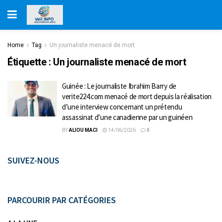
Home
Tag
Un journaliste menacé de mort
Étiquette :
Un journaliste menacé de mort
Guinée : Le journaliste Ibrahim Barry de
verite224.com menacé de mort depuis la réalisation
d’une interview concernant un prétendu
assassinat d’une canadienne par un guinéen
BY
ALIOU MACI
14/06/2026
0
SUIVEZ-NOUS
PARCOURIR PAR CATÉGORIES