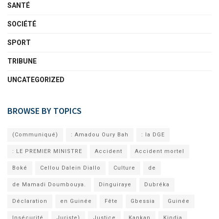
SANTÉ
SOCIÉTÉ
SPORT
TRIBUNE
UNCATEGORIZED
BROWSE BY TOPICS
(Communiqué)
: Amadou Oury Bah
: la DGE
: LE PREMIER MINISTRE
Accident
Accident mortel
Boké
Cellou Dalein Diallo
Culture
de
de Mamadi Doumbouya.
Dinguiraye
Dubréka
Déclaration
en Guinée
Fête
Gbessia
Guinée
Insécurité
Juriste)
Justice
Kankan
Kindia