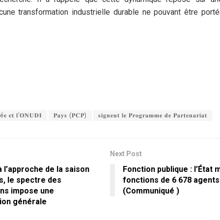
ucune transformation industrielle durable ne pouvant être port
é𝐞 𝐞𝐭 𝐥’𝐎𝐍𝐔𝐃𝐈
𝐏𝐚𝐲𝐬 (𝐏𝐂𝐏)
𝐬𝐢𝐠𝐧𝐞𝐧𝐭 𝐥𝐞 𝐏𝐫𝐨𝐠𝐫𝐚𝐦𝐦𝐞 𝐝𝐞 𝐏𝐚𝐫𝐭𝐞𝐧𝐚𝐫𝐢𝐚𝐭
Next Post
à l’approche de la saison
Fonction publique : l’État 
s, le spectre des
fonctions de 6 678 agents
ons impose une
(Communiqué )
tion générale