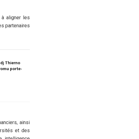
à aligner les
es partenaires
adj Thierno
omu porte-
anciers, ainsi
ersités et des
 intelligence