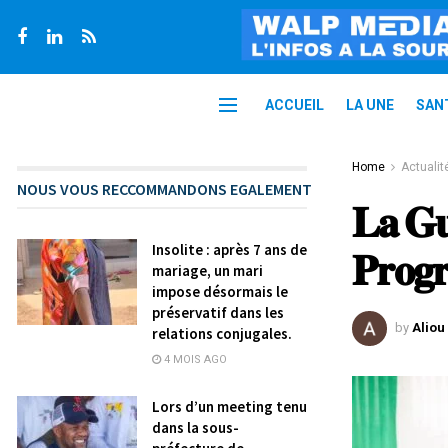
ACCUEIL
LA UNE
SAN
Home
Actualit
NOUS VOUS RECCOMMANDONS EGALEMENT
𝐋𝐚 𝐆𝐮
Insolite : après 7 ans de
𝐏𝐫𝐨𝐠
mariage, un mari
impose désormais le
préservatif dans les
by
Aliou
relations conjugales.
4 MOIS AGO
Lors d’un meeting tenu
dans la sous-