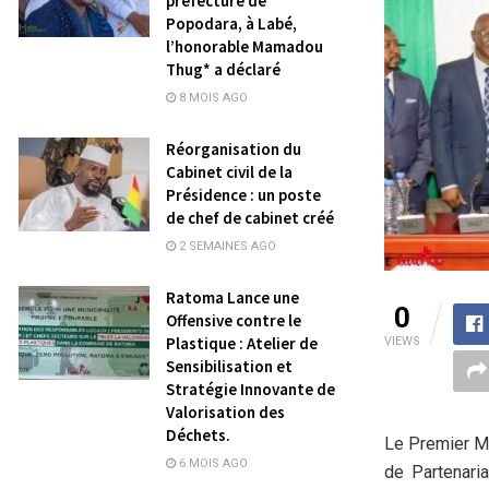
préfecture de
Popodara, à Labé,
l’honorable Mamadou
Thug* a déclaré
8 MOIS AGO
Réorganisation du
Cabinet civil de la
Présidence : un poste
de chef de cabinet créé
2 SEMAINES AGO
Ratoma Lance une
0
Offensive contre le
Plastique : Atelier de
VIEWS
Sensibilisation et
Stratégie Innovante de
Valorisation des
Déchets.
Le Premier M
6 MOIS AGO
de Partenari