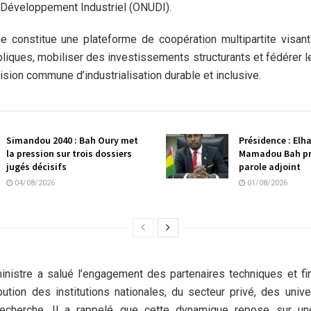
 Développement Industriel (ONUDI).
 constitue une plateforme de coopération multipartite visant 
bliques, mobiliser des investissements structurants et fédérer l
ision commune d’industrialisation durable et inclusive.
Simandou 2040 : Bah Oury met
Présidence : Elh
la pression sur trois dossiers
Mamadou Bah pr
jugés décisifs
parole adjoint
04/08/2026
01/08/2026
nistre a salué l’engagement des partenaires techniques et fin
bution des institutions nationales, du secteur privé, des univ
echerche. Il a rappelé que cette dynamique repose sur une