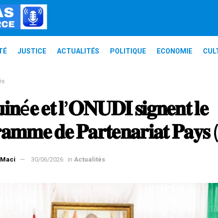
TÉ
JUSTICE
ACTUALITÉS
POLITIQUE
ECONOMIE
CUL
és
𝐧é𝐞 𝐞𝐭 𝐥’𝐎𝐍𝐔𝐃𝐈 𝐬𝐢𝐠𝐧𝐞𝐧𝐭 𝐥𝐞
𝐚𝐦𝐦𝐞 𝐝𝐞 𝐏𝐚𝐫𝐭𝐞𝐧𝐚𝐫𝐢𝐚𝐭 𝐏𝐚𝐲𝐬
 Maci
30/06/2026
in
Actualités