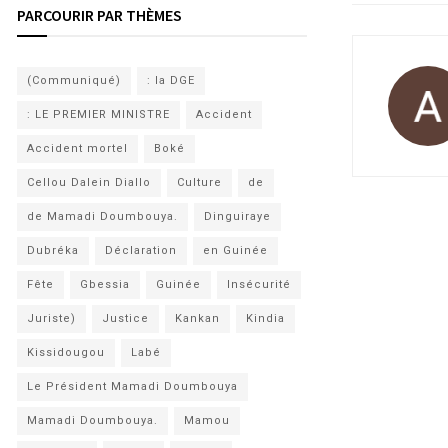
PARCOURIR PAR THÈMES
(Communiqué)
: la DGE
: LE PREMIER MINISTRE
Accident
Accident mortel
Boké
Cellou Dalein Diallo
Culture
de
de Mamadi Doumbouya.
Dinguiraye
Dubréka
Déclaration
en Guinée
Fête
Gbessia
Guinée
Insécurité
Juriste)
Justice
Kankan
Kindia
Kissidougou
Labé
Le Président Mamadi Doumbouya
Mamadi Doumbouya.
Mamou