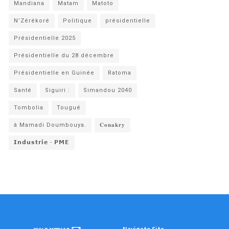
Mandiana
Matam
Matoto
N’Zérékoré
Politique
présidentielle
Présidentielle 2025
Présidentielle du 28 décembre
Présidentielle en Guinée
Ratoma
Santé
Siguiri :
Simandou 2040
Tombolia
Tougué
à Mamadi Doumbouya.
𝐂𝐨𝐧𝐚𝐤𝐫𝐲
𝗜𝗻𝗱𝘂𝘀𝘁𝗿𝗶𝗲 - 𝗣𝗠𝗘