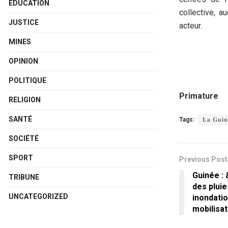
ÉDUCATION
collective, a
JUSTICE
acteur.
MINES
OPINION
POLITIQUE
Primature
RELIGION
SANTÉ
Tags:
𝐋𝐚 𝐆𝐮𝐢
SOCIÉTÉ
SPORT
Previous Post
Guinée : 
TRIBUNE
des pluie
UNCATEGORIZED
inondati
mobilisa