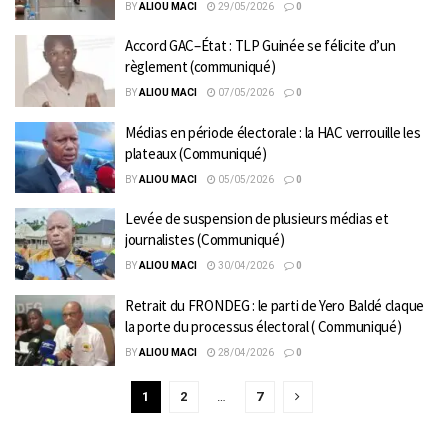
BY
ALIOU MACI
29/05/2026
0
Accord GAC–État : TLP Guinée se félicite d’un
règlement (communiqué)
BY
ALIOU MACI
07/05/2026
0
Médias en période électorale : la HAC verrouille les
plateaux (Communiqué)
BY
ALIOU MACI
05/05/2026
0
Levée de suspension de plusieurs médias et
journalistes (Communiqué)
BY
ALIOU MACI
30/04/2026
0
Retrait du FRONDEG : le parti de Yero Baldé claque
la porte du processus électoral ( Communiqué)
BY
ALIOU MACI
28/04/2026
0
1
2
…
7