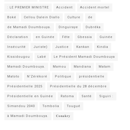
: LE PREMIER MINISTRE
Accident
Accident mortel
Boké
Cellou Dalein Diallo
Culture
de
de Mamadi Doumbouya.
Dinguiraye
Dubréka
Déclaration
en Guinée
Fête
Gbessia
Guinée
Insécurité
Juriste)
Justice
Kankan
Kindia
Kissidougou
Labé
Le Président Mamadi Doumbouya
Mamadi Doumbouya.
Mamou
Mandiana
Matam
Matoto
N’Zérékoré
Politique
présidentielle
Présidentielle 2025
Présidentielle du 28 décembre
Présidentielle en Guinée
Ratoma
Santé
Siguiri :
Simandou 2040
Tombolia
Tougué
à Mamadi Doumbouya.
𝐂𝐨𝐧𝐚𝐤𝐫𝐲