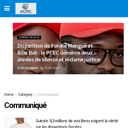
COMMUNIQUÉ
Disparition de Foniké Menguè et
Billo Bah : le PCEC dénonce deux
années de silence et réclame justice
BY
ALIOU MACI
15/07/2026
Home
Category
Communiqué
Communiqué
Guinée: 9,3 millions de voix libres exigent la vérité
sur les disparitions forcées.