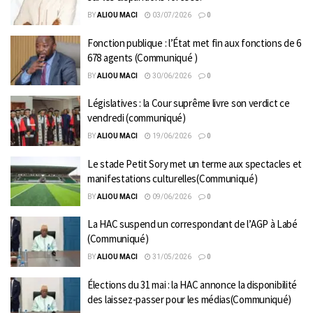
BY
ALIOU MACI
03/07/2026
0
Fonction publique : l’État met fin aux fonctions de 6
678 agents (Communiqué )
BY
ALIOU MACI
30/06/2026
0
Législatives : la Cour suprême livre son verdict ce
vendredi (communiqué)
BY
ALIOU MACI
19/06/2026
0
Le stade Petit Sory met un terme aux spectacles et
manifestations culturelles(Communiqué)
BY
ALIOU MACI
09/06/2026
0
La HAC suspend un correspondant de l’AGP à Labé
(Communiqué)
BY
ALIOU MACI
31/05/2026
0
Élections du 31 mai : la HAC annonce la disponibilité
des laissez-passer pour les médias(Communiqué)