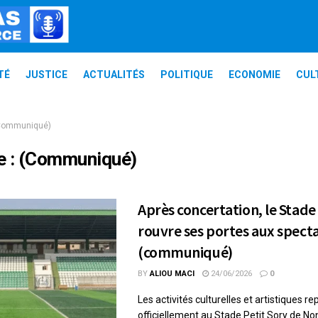
TÉ
JUSTICE
ACTUALITÉS
POLITIQUE
ECONOMIE
CUL
Communiqué)
e :
(Communiqué)
Après concertation, le Stade
rouvre ses portes aux spect
(communiqué)
BY
ALIOU MACI
24/06/2026
0
Les activités culturelles et artistiques r
officiellement au Stade Petit Sory de No