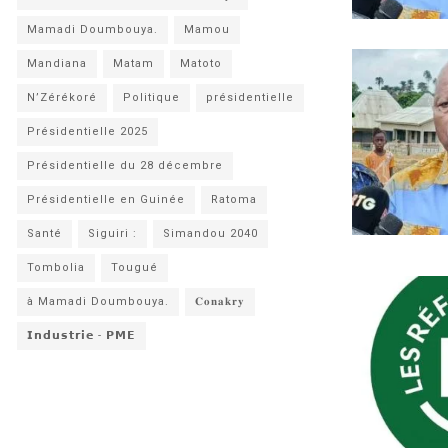
Mamadi Doumbouya.
Mamou
Mandiana
Matam
Matoto
N’Zérékoré
Politique
présidentielle
Présidentielle 2025
Présidentielle du 28 décembre
Présidentielle en Guinée
Ratoma
Santé
Siguiri :
Simandou 2040
Tombolia
Tougué
à Mamadi Doumbouya.
𝐂𝐨𝐧𝐚𝐤𝐫𝐲
𝗜𝗻𝗱𝘂𝘀𝘁𝗿𝗶𝗲 - 𝗣𝗠𝗘