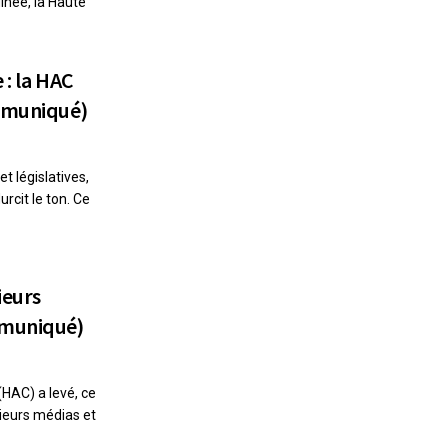
née, la Haute
 : la HAC
ommuniqué)
t législatives,
rcit le ton. Ce
ieurs
mmuniqué)
HAC) a levé, ce
sieurs médias et