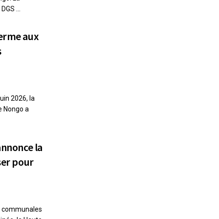
DGS ...
terme aux
s
in 2026, la
de Nongo a
annonce la
ser pour
 et communales