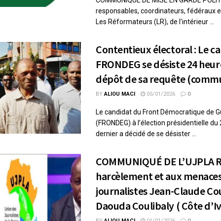
responsables, coordinateurs, fédéraux 
Les Réformateurs (LR), de l'intérieur ...
Contentieux électoral : Le c
FRONDEG se désiste 24 heure
dépôt de sa requête (comm
BY
ALIOU MACI
05/01/2026
0
Le candidat du Front Démocratique de G
(FRONDEG) à l’élection présidentielle d
dernier a décidé de se désister ...
COMMUNIQUÉ DE L’UJPLA Re
harcèlement et aux menaces 
journalistes Jean-Claude Cou
Daouda Coulibaly ( Côte d’Iv
BY
ALIOU MACI
01/01/2026
0