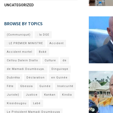
UNCATEGORIZED
BROWSE BY TOPICS
(Communiqué)
: la DGE
: LE PREMIER MINISTRE
Accident
Accident mortel
Boké
Cellou Dalein Diallo
Culture
de
de Mamadi Doumbouya.
Dinguiraye
Dubréka
Déclaration
en Guinée
Fête
Gbessia
Guinée
Insécurité
Juriste)
Justice
Kankan
Kindia
Kissidougou
Labé
Le Président Mamadi Doumbouya