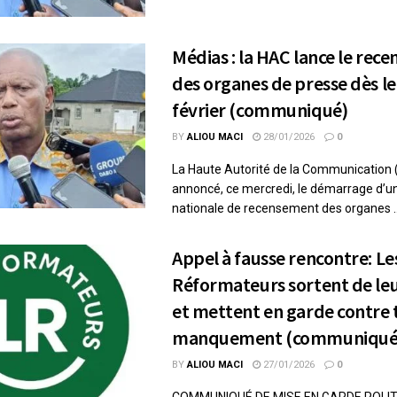
Médias : la HAC lance le rec
des organes de presse dès le
février (communiqué)
BY
ALIOU MACI
28/01/2026
0
La Haute Autorité de la Communication 
annoncé, ce mercredi, le démarrage d’u
nationale de recensement des organes ..
Appel à fausse rencontre: Le
Réformateurs sortent de leu
et mettent en garde contre 
manquement (communiqu
BY
ALIOU MACI
27/01/2026
0
COMMUNIQUÉ DE MISE EN GARDE POLITI