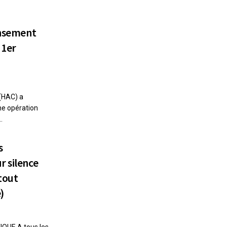
ensement
 1er
(HAC) a
ne opération
.
s
r silence
tout
é)
QUE A tous les