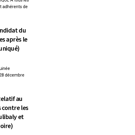
et adhérents de
andidat du
s après le
uniqué)
uinée
u 28 décembre
latif au
contre les
libaly et
oire)