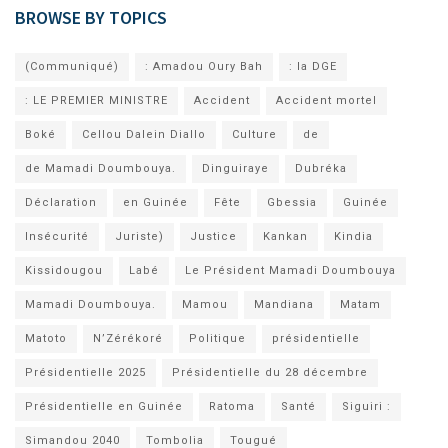
BROWSE BY TOPICS
(Communiqué)
: Amadou Oury Bah
: la DGE
: LE PREMIER MINISTRE
Accident
Accident mortel
Boké
Cellou Dalein Diallo
Culture
de
de Mamadi Doumbouya.
Dinguiraye
Dubréka
Déclaration
en Guinée
Fête
Gbessia
Guinée
Insécurité
Juriste)
Justice
Kankan
Kindia
Kissidougou
Labé
Le Président Mamadi Doumbouya
Mamadi Doumbouya.
Mamou
Mandiana
Matam
Matoto
N’Zérékoré
Politique
présidentielle
Présidentielle 2025
Présidentielle du 28 décembre
Présidentielle en Guinée
Ratoma
Santé
Siguiri :
Simandou 2040
Tombolia
Tougué