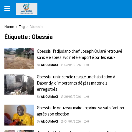
Home
Tag
Gbessia
Étiquette :
Gbessia
Gbessia : l’adjudant-chef Joseph Oularé retrouvé
sans vie après avoir été emporté par les eaux
BY
ALIOU MACI
03/08/2026
0
Gbessia : un incendie ravage une habitation à
Dabondy, d’importants dégâts matériels
enregistrés
BY
ALIOU MACI
20/07/2026
0
Gbessia : le nouveau maire exprime sa satisfaction
après son élection
BY
ALIOU MACI
04/07/2026
0