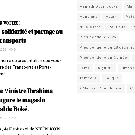
Mamadi Doumbouya.
Ma
Mandiana
Matam
Mato
𝐞𝐬 𝐯œ𝐮𝐱 :
N’Zérékoré
Politique
 𝐬𝐨𝐥𝐢𝐝𝐚𝐫𝐢𝐭é 𝐞𝐭 𝐩𝐚𝐫𝐭𝐚𝐠𝐞 𝐚𝐮
Présidentielle 2025
𝐚𝐧𝐬𝐩𝐨𝐫𝐭𝐬
Présidentielle du 28 décemb
2026
0
Présidentielle en Guinée
rémonie de présentation des vœux
tre des Transports et Porte-
Santé
Siguiri :
Simand
t...
Tombolia
Tougué
𝐢𝐧𝐢𝐬𝐭𝐫𝐞 𝐈𝐛𝐫𝐚𝐡𝐢𝐦𝐚
à Mamadi Doumbouya.
𝐂𝐨
𝐮𝐠𝐮𝐫e le 𝐦𝐚𝐠𝐚𝐬𝐢𝐧
𝐧𝐚𝐥 𝐝𝐞 𝐁𝐨𝐤é.
2026
0
 , 𝐝𝐞 𝐊𝐚𝐧𝐤𝐚𝐧 et de 𝐍’𝐙É𝐑É𝐊𝐎𝐑É