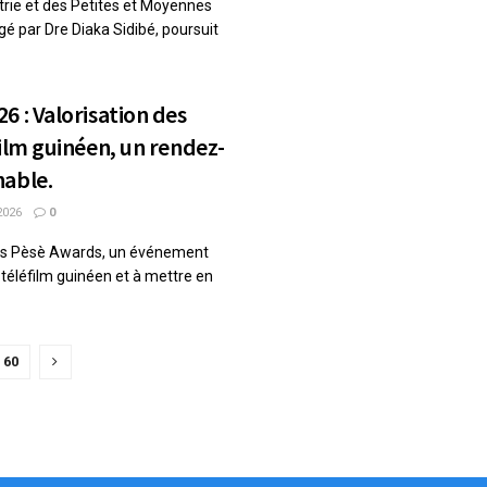
strie et des Petites et Moyennes
gé par Dre Diaka Sidibé, poursuit
6 : Valorisation des
film guinéen, un rendez-
nable.
2026
0
des Pèsè Awards, un événement
 téléfilm guinéen et à mettre en
60