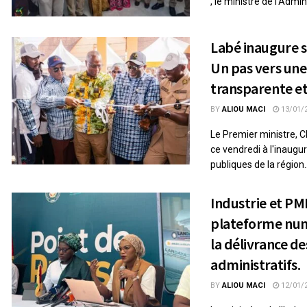
, le ministre de l’Admini
Labé inaugure s
Un pas vers une
transparente e
BY
ALIOU MACI
13/01/
Le Premier ministre, 
ce vendredi à l'inaugur
publiques de la région..
Industrie et PM
plateforme nu
la délivrance 
administratifs.
BY
ALIOU MACI
12/01/