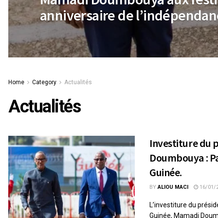
anniversaire de l’indépendan
Home
Category
Actualités
Actualités
Investiture du
Doumbouya : Pa
Guinée.
BY
ALIOU MACI
16/01/
L’investiture du prési
Guinée, Mamadi Doumb