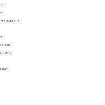
mou
to
présidentielle
re
Ratoma
ou 2040
𝐧𝐚𝐤𝐫𝐲