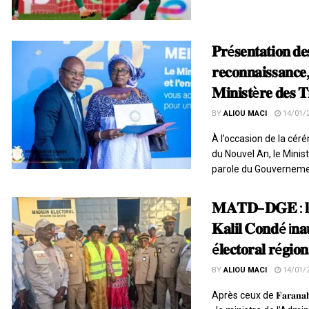
𝐏𝐫é𝐬𝐞𝐧𝐭𝐚𝐭𝐢𝐨𝐧 𝐝
𝐫𝐞𝐜𝐨𝐧𝐧𝐚𝐢𝐬𝐬𝐚𝐧𝐜𝐞,
𝐌𝐢𝐧𝐢𝐬𝐭è𝐫𝐞 𝐝𝐞𝐬 𝐓
BY
ALIOU MACI
14/01/
À l’occasion de la cé
du Nouvel An, le Minis
parole du Gouvernemen
𝐌𝐀𝐓𝐃–𝐃𝐆𝐄 : 𝐥𝐞 M
𝐊𝐚𝐥𝐢𝐥 𝐂𝐨𝐧𝐝é i𝐧
é𝐥𝐞𝐜𝐭𝐨𝐫𝐚𝐥 𝐫é𝐠𝐢𝐨
BY
ALIOU MACI
14/01/
Après ceux de 𝐅𝐚𝐫𝐚𝐧𝐚𝐡