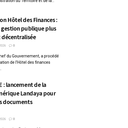
stration du Territoire et de la...
on Hôtel des Finances :
 gestion publique plus
t décentralisée
2026
0
Chef du Gouvernement, a procédé
ation de l’Hôtel des finances
.
E : lancement de la
mérique Landaya pour
des documents
2026
0