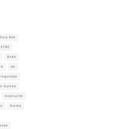
Oury Bah
ISTRE
Boké
re
de
inguiraye
n Guinée
Insécurité
an
Kindia
ouya