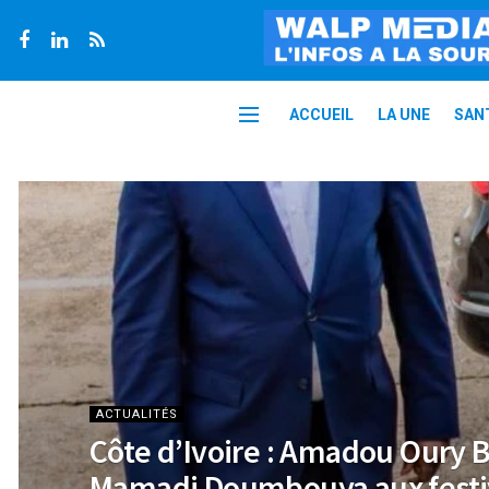
ACCUEIL
LA UNE
SAN
ACTUALITÉS
Côte d’Ivoire : Amadou Oury 
Mamadi Doumbouya aux festiv