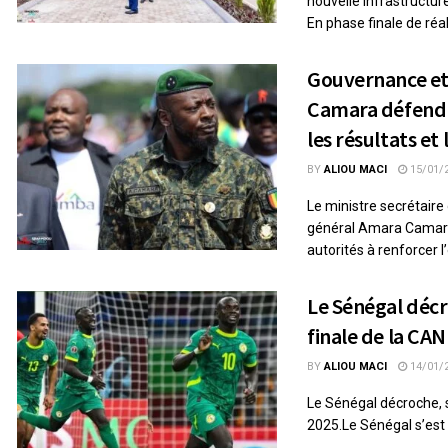
nouvelle infrastructure
En phase finale de réali
Gouvernance et 
Camara défend 
les résultats et 
BY
ALIOU MACI
15/01/
Le ministre secrétaire 
général Amara Camara
autorités à renforcer l’
Le Sénégal décr
finale de la CAN
BY
ALIOU MACI
14/01/
Le Sénégal décroche, s
2025.Le Sénégal s’est qu