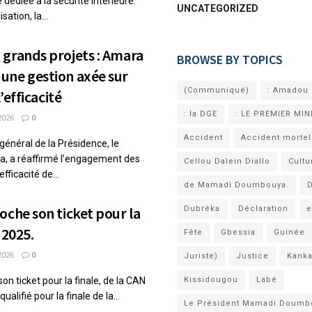
 dédiée à la sécurité intérieure.
UNCATEGORIZED
sation, la...
grands projets : Amara
BROWSE BY TOPICS
une gestion axée sur
(Communiqué)
: Amadou 
l’efficacité
: la DGE
: LE PREMIER MIN
2026
0
Accident
Accident mortel
général de la Présidence, le
, a réaffirmé l’engagement des
Cellou Dalein Diallo
Cultu
efficacité de...
de Mamadi Doumbouya.
D
oche son ticket pour la
Dubréka
Déclaration
e
 2025.
Fête
Gbessia
Guinée
2026
0
Juriste)
Justice
Kank
on ticket pour la finale, de la CAN
Kissidougou
Labé
alifié pour la finale de la...
Le Président Mamadi Doumb