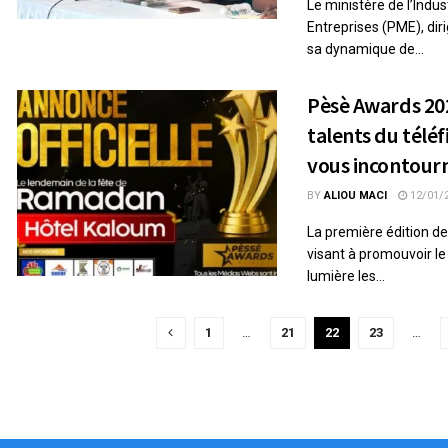
Le ministère de l’Indu
Entreprises (PME), diri
sa dynamique de...
Pèsè Awards 202
talents du télé
vous incontour
BY
ALIOU MACI
12/01/
La première édition 
visant à promouvoir le
lumière les...
1
…
21
22
23
…