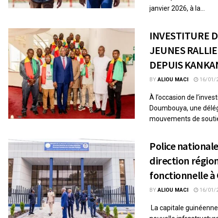
janvier 2026, à la...
INVESTITURE DU
JEUNES RALLI
DEPUIS KANKA
BY
ALIOU MACI
16/01/
À l’occasion de l’inves
Doumbouya, une déléga
mouvements de soutien
Police nationale
direction régio
fonctionnelle à
BY
ALIOU MACI
16/01/
La capitale guinéenne 