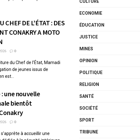
CULTURE
ECONOMIE
 CHEF DE L’ÉTAT : DES
ÉDUCATION
ENT CONAKRY A MOTO
JUSTICE
N
MINES
2026
0
OPINION
titure du Chef de l’État, Mamadi
tion de jeunes issus de
POLITIQUE
 est...
RELIGION
 : une nouvelle
SANTÉ
nale bientôt
SOCIÉTÉ
 Conakry
SPORT
2026
0
TRIBUNE
s’apprête à accueillir une