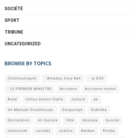
SOCIÉTÉ
SPORT
TRIBUNE
UNCATEGORIZED
BROWSE BY TOPICS
(Communiqué)
: Amadou Oury Bah
: la DGE
: LE PREMIER MINISTRE
Accident
Accident mortel
Boké
Cellou Dalein Diallo
Culture
de
de Mamadi Doumbouya.
Dinguiraye
Dubréka
Déclaration
en Guinée
Fête
Gbessia
Guinée
Insécurité
Juriste)
Justice
Kankan
Kindia