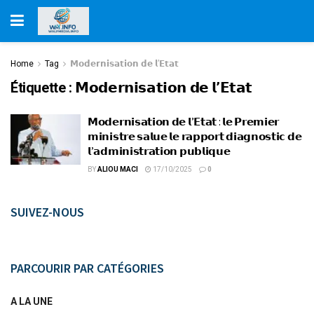
Home
Tag
𝗠𝗼𝗱𝗲𝗿𝗻𝗶𝘀𝗮𝘁𝗶𝗼𝗻 𝗱𝗲 𝗹’𝗘𝘁𝗮𝘁
Étiquette :
𝗠𝗼𝗱𝗲𝗿𝗻𝗶𝘀𝗮𝘁𝗶𝗼𝗻 𝗱𝗲 𝗹’𝗘𝘁𝗮𝘁
𝗠𝗼𝗱𝗲𝗿𝗻𝗶𝘀𝗮𝘁𝗶𝗼𝗻 𝗱𝗲 𝗹’𝗘𝘁𝗮𝘁 : 𝗹𝗲 𝗣𝗿𝗲𝗺𝗶𝗲𝗿
𝗺𝗶𝗻𝗶𝘀𝘁𝗿𝗲 𝘀𝗮𝗹𝘂𝗲 𝗹𝗲 𝗿𝗮𝗽𝗽𝗼𝗿𝘁 𝗱𝗶𝗮𝗴𝗻𝗼𝘀𝘁𝗶𝗰 𝗱𝗲
𝗹’𝗮𝗱𝗺𝗶𝗻𝗶𝘀𝘁𝗿𝗮𝘁𝗶𝗼𝗻 𝗽𝘂𝗯𝗹𝗶𝗾𝘂𝗲
BY
ALIOU MACI
17/10/2025
0
SUIVEZ-NOUS
PARCOURIR PAR CATÉGORIES
A LA UNE