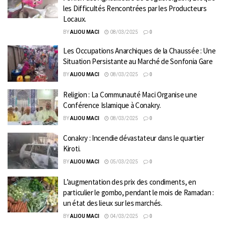
les Difficultés Rencontrées par les Producteurs
Locaux.
BY
ALIOU MACI
08/03/2025
0
Les Occupations Anarchiques de la Chaussée : Une
Situation Persistante au Marché de Sonfonia Gare
BY
ALIOU MACI
08/03/2025
0
Religion : La Communauté Maci Organise une
Conférence Islamique à Conakry.
BY
ALIOU MACI
08/03/2025
0
Conakry : Incendie dévastateur dans le quartier
Kiroti.
BY
ALIOU MACI
05/03/2025
0
L’augmentation des prix des condiments, en
particulier le gombo, pendant le mois de Ramadan :
un état des lieux sur les marchés.
BY
ALIOU MACI
04/03/2025
0