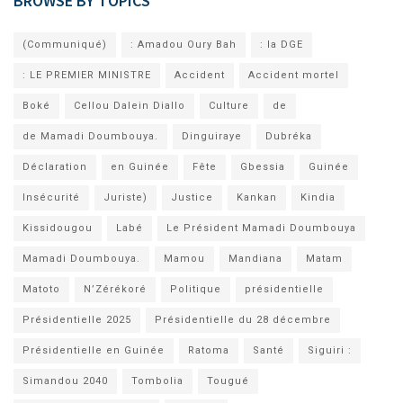
BROWSE BY TOPICS
(Communiqué)
: Amadou Oury Bah
: la DGE
: LE PREMIER MINISTRE
Accident
Accident mortel
Boké
Cellou Dalein Diallo
Culture
de
de Mamadi Doumbouya.
Dinguiraye
Dubréka
Déclaration
en Guinée
Fête
Gbessia
Guinée
Insécurité
Juriste)
Justice
Kankan
Kindia
Kissidougou
Labé
Le Président Mamadi Doumbouya
Mamadi Doumbouya.
Mamou
Mandiana
Matam
Matoto
N’Zérékoré
Politique
présidentielle
Présidentielle 2025
Présidentielle du 28 décembre
Présidentielle en Guinée
Ratoma
Santé
Siguiri :
Simandou 2040
Tombolia
Tougué