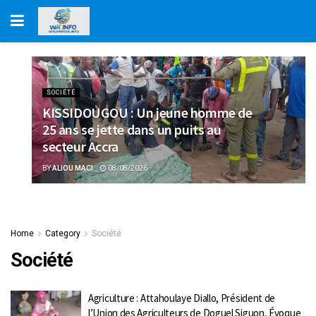
SOCIÉTÉ
KISSIDOUGOU : Un jeune homme de
25 ans se jette dans un puits au
secteur Accra
BY
ALIOU MACI
08/08/2026
Home
Category
Société
Société
Agriculture : Attahoulaye Diallo, Président de
l’Union des Agriculteurs de Doguel Siguon, Évoque