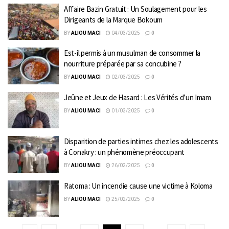
Affaire Bazin Gratuit : Un Soulagement pour les
Dirigeants de la Marque Bokoum
BY
ALIOU MACI
04/03/2025
0
Est-il permis à un musulman de consommer la
nourriture préparée par sa concubine ?
BY
ALIOU MACI
02/03/2025
0
Jeûne et Jeux de Hasard : Les Vérités d’un Imam
BY
ALIOU MACI
01/03/2025
0
Disparition de parties intimes chez les adolescents
à Conakry : un phénomène préoccupant
BY
ALIOU MACI
26/02/2025
0
Ratoma : Un incendie cause une victime à Koloma
BY
ALIOU MACI
25/02/2025
0