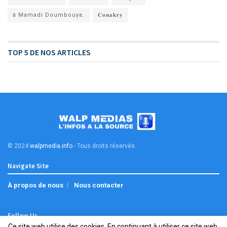
à Mamadi Doumbouya.
𝐂𝐨𝐧𝐚𝐤𝐫𝐲
TOP 5 DE NOS ARTICLES
© 2024
walpmedia.info
- Tous droits réservés
.
Navigate Site
À propos de nous
Nous contacter
Follow Us
Ce site web utilise des cookies. En continuant à utiliser ce site web,