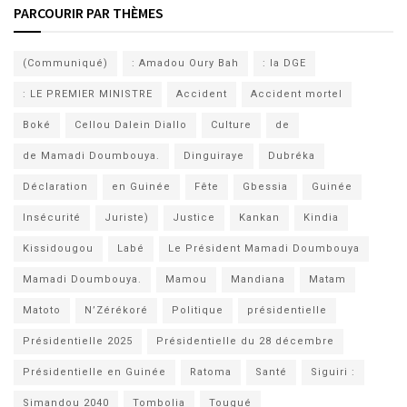
PARCOURIR PAR THÈMES
(Communiqué)
: Amadou Oury Bah
: la DGE
: LE PREMIER MINISTRE
Accident
Accident mortel
Boké
Cellou Dalein Diallo
Culture
de
de Mamadi Doumbouya.
Dinguiraye
Dubréka
Déclaration
en Guinée
Fête
Gbessia
Guinée
Insécurité
Juriste)
Justice
Kankan
Kindia
Kissidougou
Labé
Le Président Mamadi Doumbouya
Mamadi Doumbouya.
Mamou
Mandiana
Matam
Matoto
N’Zérékoré
Politique
présidentielle
Présidentielle 2025
Présidentielle du 28 décembre
Présidentielle en Guinée
Ratoma
Santé
Siguiri :
Simandou 2040
Tombolia
Tougué