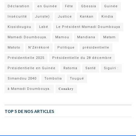
Déclaration
en Guinée
Fête
Gbessia
Guinée
Insécurité
Juriste)
Justice
Kankan
Kindia
Kissidougou
Labé
Le Président Mamadi Doumbouya
Mamadi Doumbouya.
Mamou
Mandiana
Matam
Matoto
N’Zérékoré
Politique
présidentielle
Présidentielle 2025
Présidentielle du 28 décembre
Présidentielle en Guinée
Ratoma
Santé
Siguiri :
Simandou 2040
Tombolia
Tougué
à Mamadi Doumbouya.
𝐂𝐨𝐧𝐚𝐤𝐫𝐲
TOP 5 DE NOS ARTICLES