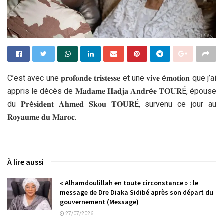
C’est avec une 𝐩𝐫𝐨𝐟𝐨𝐧𝐝𝐞 𝐭𝐫𝐢𝐬𝐭𝐞𝐬𝐬𝐞 et une 𝐯𝐢𝐯𝐞 é𝐦𝐨𝐭𝐢𝐨𝐧 que j’ai
appris le décès de 𝐌𝐚𝐝𝐚𝐦𝐞 𝐇𝐚𝐝𝐣𝐚 𝐀𝐧𝐝𝐫é𝐞 𝐓𝐎𝐔𝐑É, épouse
du 𝐏𝐫é𝐬𝐢𝐝𝐞𝐧𝐭 𝐀𝐡𝐦𝐞𝐝 𝐒𝐤𝐨𝐮 𝐓𝐎𝐔𝐑É, survenu ce jour au
𝐑𝐨𝐲𝐚𝐮𝐦𝐞 𝐝𝐮 𝐌𝐚𝐫𝐨𝐜.
À lire aussi
« Alhamdoulillah en toute circonstance » : le
message de Dre Diaka Sidibé après son départ du
gouvernement (Message)
27/07/2026