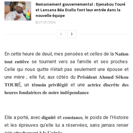
Remaniement gouvernemental : Djenabou Touré
et Lansana Béa Diallo font leur entrée dans la
nouvelle équipe
27/07/2026
En cette heure de deuil, mes pensées et celles de la 𝐍𝐚𝐭𝐢𝐨𝐧
𝐭𝐨𝐮𝐭 𝐞𝐧𝐭𝐢è𝐫𝐞 se tournent vers sa famille et ses proches.
Celle qui nous quitte n’était pas seulement une épouse et
une mère ; elle fut, aux côtés du 𝐏𝐫é𝐬𝐢𝐝𝐞𝐧𝐭 𝐀𝐡𝐦𝐞𝐝 𝐒é𝐤𝐨𝐮
𝐓𝐎𝐔𝐑É, un 𝐭é𝐦𝐨𝐢𝐧 𝐩𝐫𝐢𝐯𝐢𝐥é𝐠𝐢é et une 𝐚𝐜𝐭𝐫𝐢𝐜𝐞 𝐝𝐢𝐬𝐜𝐫è𝐭𝐞 𝐝𝐞𝐬
𝐡𝐞𝐮𝐫𝐞𝐬 𝐟𝐨𝐧𝐝𝐚𝐭𝐫𝐢𝐜𝐞𝐬 𝐝𝐞 𝐧𝐨𝐭𝐫𝐞 𝐢𝐧𝐝é𝐩𝐞𝐧𝐝𝐚𝐧𝐜𝐞.
Elle a porté, avec 𝐝𝐢𝐠𝐧𝐢𝐭é et 𝐜𝐨𝐧𝐬𝐭𝐚𝐧𝐜𝐞, le poids de l’Histoire
et les épreuves qu’elle lui a réservées, sans jamais renier
son 𝐚𝐭𝐭𝐚𝐜𝐡𝐞𝐦𝐞𝐧𝐭 à 𝐥𝐚 𝐆𝐮𝐢𝐧é𝐞.