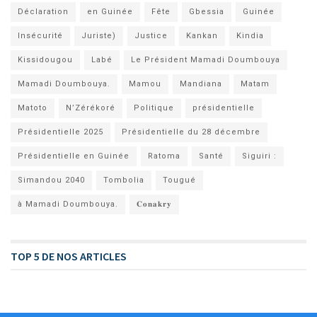
Déclaration
en Guinée
Fête
Gbessia
Guinée
Insécurité
Juriste)
Justice
Kankan
Kindia
Kissidougou
Labé
Le Président Mamadi Doumbouya
Mamadi Doumbouya.
Mamou
Mandiana
Matam
Matoto
N’Zérékoré
Politique
présidentielle
Présidentielle 2025
Présidentielle du 28 décembre
Présidentielle en Guinée
Ratoma
Santé
Siguiri :
Simandou 2040
Tombolia
Tougué
à Mamadi Doumbouya.
𝐂𝐨𝐧𝐚𝐤𝐫𝐲
TOP 5 DE NOS ARTICLES