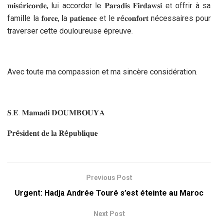
𝐦𝐢𝐬é𝐫𝐢𝐜𝐨𝐫𝐝𝐞, lui accorder le 𝐏𝐚𝐫𝐚𝐝𝐢𝐬 𝐅𝐢𝐫𝐝𝐚𝐰𝐬𝐢 et offrir à sa
famille la 𝐟𝐨𝐫𝐜𝐞, la 𝐩𝐚𝐭𝐢𝐞𝐧𝐜𝐞 et le 𝐫é𝐜𝐨𝐧𝐟𝐨𝐫𝐭 nécessaires pour
traverser cette douloureuse épreuve.
Avec toute ma compassion et ma sincère considération.
𝐒.𝐄. 𝐌𝐚𝐦𝐚𝐝𝐢 𝐃𝐎𝐔𝐌𝐁𝐎𝐔𝐘𝐀
𝐏𝐫é𝐬𝐢𝐝𝐞𝐧𝐭 𝐝𝐞 𝐥𝐚 𝐑é𝐩𝐮𝐛𝐥𝐢𝐪𝐮𝐞
Previous Post
Urgent: Hadja Andrée Touré s’est éteinte au Maroc
Next Post