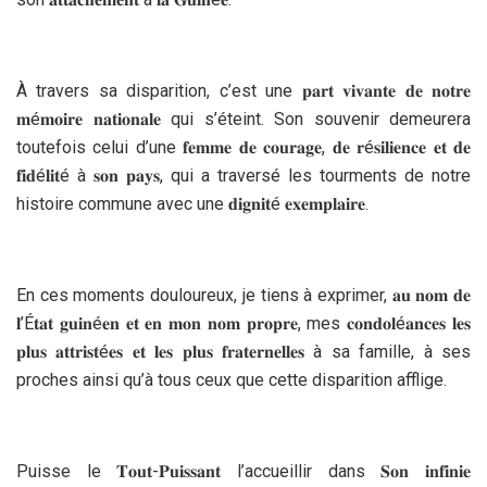
À travers sa disparition, c’est une 𝐩𝐚𝐫𝐭 𝐯𝐢𝐯𝐚𝐧𝐭𝐞 𝐝𝐞 𝐧𝐨𝐭𝐫𝐞
𝐦é𝐦𝐨𝐢𝐫𝐞 𝐧𝐚𝐭𝐢𝐨𝐧𝐚𝐥𝐞 qui s’éteint. Son souvenir demeurera
toutefois celui d’une 𝐟𝐞𝐦𝐦𝐞 𝐝𝐞 𝐜𝐨𝐮𝐫𝐚𝐠𝐞, 𝐝𝐞 𝐫é𝐬𝐢𝐥𝐢𝐞𝐧𝐜𝐞 𝐞𝐭 𝐝𝐞
𝐟𝐢𝐝é𝐥𝐢𝐭é à 𝐬𝐨𝐧 𝐩𝐚𝐲𝐬, qui a traversé les tourments de notre
histoire commune avec une 𝐝𝐢𝐠𝐧𝐢𝐭é 𝐞𝐱𝐞𝐦𝐩𝐥𝐚𝐢𝐫𝐞.
En ces moments douloureux, je tiens à exprimer, 𝐚𝐮 𝐧𝐨𝐦 𝐝𝐞
𝐥’É𝐭𝐚𝐭 𝐠𝐮𝐢𝐧é𝐞𝐧 𝐞𝐭 𝐞𝐧 𝐦𝐨𝐧 𝐧𝐨𝐦 𝐩𝐫𝐨𝐩𝐫𝐞, mes 𝐜𝐨𝐧𝐝𝐨𝐥é𝐚𝐧𝐜𝐞𝐬 𝐥𝐞𝐬
𝐩𝐥𝐮𝐬 𝐚𝐭𝐭𝐫𝐢𝐬𝐭é𝐞𝐬 𝐞𝐭 𝐥𝐞𝐬 𝐩𝐥𝐮𝐬 𝐟𝐫𝐚𝐭𝐞𝐫𝐧𝐞𝐥𝐥𝐞𝐬 à sa famille, à ses
proches ainsi qu’à tous ceux que cette disparition afflige.
Puisse le 𝐓𝐨𝐮𝐭-𝐏𝐮𝐢𝐬𝐬𝐚𝐧𝐭 l’accueillir dans 𝐒𝐨𝐧 𝐢𝐧𝐟𝐢𝐧𝐢𝐞