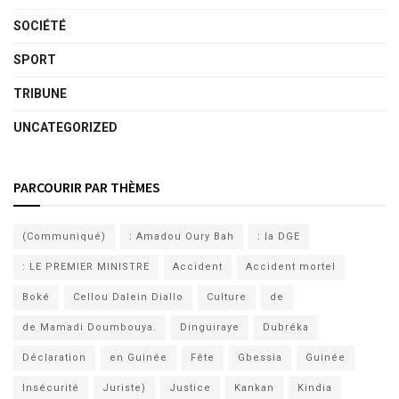
SOCIÉTÉ
SPORT
TRIBUNE
UNCATEGORIZED
PARCOURIR PAR THÈMES
(Communiqué)
: Amadou Oury Bah
: la DGE
: LE PREMIER MINISTRE
Accident
Accident mortel
Boké
Cellou Dalein Diallo
Culture
de
de Mamadi Doumbouya.
Dinguiraye
Dubréka
Déclaration
en Guinée
Fête
Gbessia
Guinée
Insécurité
Juriste)
Justice
Kankan
Kindia