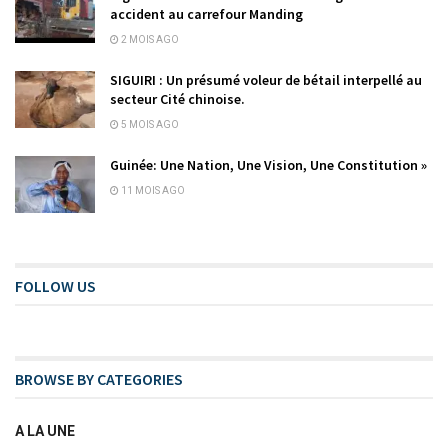
accident au carrefour Manding
2 MOIS AGO
SIGUIRI : Un présumé voleur de bétail interpellé au
secteur Cité chinoise.
5 MOIS AGO
Guinée: Une Nation, Une Vision, Une Constitution »
11 MOIS AGO
FOLLOW US
BROWSE BY CATEGORIES
A LA UNE