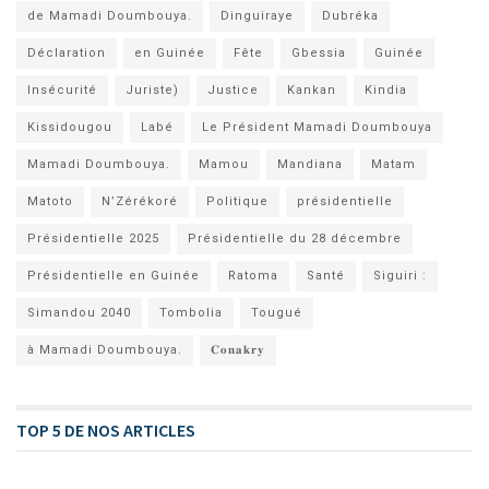
de Mamadi Doumbouya.
Dinguiraye
Dubréka
Déclaration
en Guinée
Fête
Gbessia
Guinée
Insécurité
Juriste)
Justice
Kankan
Kindia
Kissidougou
Labé
Le Président Mamadi Doumbouya
Mamadi Doumbouya.
Mamou
Mandiana
Matam
Matoto
N’Zérékoré
Politique
présidentielle
Présidentielle 2025
Présidentielle du 28 décembre
Présidentielle en Guinée
Ratoma
Santé
Siguiri :
Simandou 2040
Tombolia
Tougué
à Mamadi Doumbouya.
𝐂𝐨𝐧𝐚𝐤𝐫𝐲
TOP 5 DE NOS ARTICLES