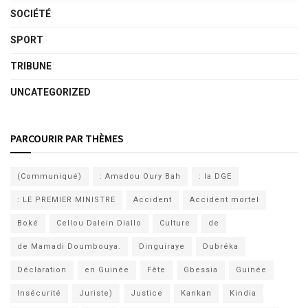
SOCIÉTÉ
SPORT
TRIBUNE
UNCATEGORIZED
PARCOURIR PAR THÈMES
(Communiqué)
: Amadou Oury Bah
: la DGE
: LE PREMIER MINISTRE
Accident
Accident mortel
Boké
Cellou Dalein Diallo
Culture
de
de Mamadi Doumbouya.
Dinguiraye
Dubréka
Déclaration
en Guinée
Fête
Gbessia
Guinée
Insécurité
Juriste)
Justice
Kankan
Kindia