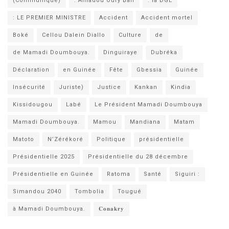
(Communiqué)
: Amadou Oury Bah
: la DGE
: LE PREMIER MINISTRE
Accident
Accident mortel
Boké
Cellou Dalein Diallo
Culture
de
de Mamadi Doumbouya.
Dinguiraye
Dubréka
Déclaration
en Guinée
Fête
Gbessia
Guinée
Insécurité
Juriste)
Justice
Kankan
Kindia
Kissidougou
Labé
Le Président Mamadi Doumbouya
Mamadi Doumbouya.
Mamou
Mandiana
Matam
Matoto
N’Zérékoré
Politique
présidentielle
Présidentielle 2025
Présidentielle du 28 décembre
Présidentielle en Guinée
Ratoma
Santé
Siguiri :
Simandou 2040
Tombolia
Tougué
à Mamadi Doumbouya.
𝐂𝐨𝐧𝐚𝐤𝐫𝐲