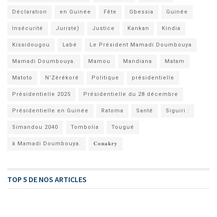
Déclaration
en Guinée
Fête
Gbessia
Guinée
Insécurité
Juriste)
Justice
Kankan
Kindia
Kissidougou
Labé
Le Président Mamadi Doumbouya
Mamadi Doumbouya.
Mamou
Mandiana
Matam
Matoto
N’Zérékoré
Politique
présidentielle
Présidentielle 2025
Présidentielle du 28 décembre
Présidentielle en Guinée
Ratoma
Santé
Siguiri :
Simandou 2040
Tombolia
Tougué
à Mamadi Doumbouya.
𝐂𝐨𝐧𝐚𝐤𝐫𝐲
TOP 5 DE NOS ARTICLES