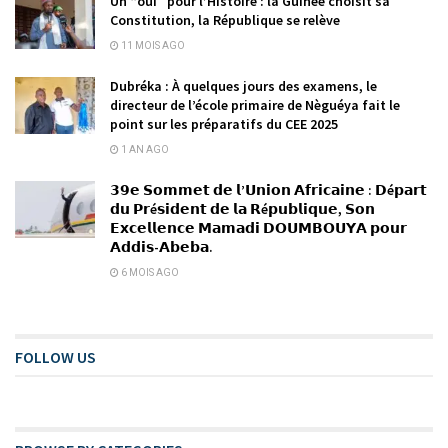
Un “oui” pour l’Histoire : la Guinée choisit sa
Constitution, la République se relève
11 MOIS AGO
Dubréka : À quelques jours des examens, le
directeur de l’école primaire de Nèguéya fait le
point sur les préparatifs du CEE 2025
1 AN AGO
𝟯𝟵𝗲 𝗦𝗼𝗺𝗺𝗲𝘁 𝗱𝗲 𝗹’𝗨𝗻𝗶𝗼𝗻 𝗔𝗳𝗿𝗶𝗰𝗮𝗶𝗻𝗲 : 𝗗é𝗽𝗮𝗿𝘁
𝗱𝘂 𝗣𝗿é𝘀𝗶𝗱𝗲𝗻𝘁 𝗱𝗲 𝗹𝗮 𝗥é𝗽𝘂𝗯𝗹𝗶𝗾𝘂𝗲, 𝗦𝗼𝗻
𝗘𝘅𝗰𝗲𝗹𝗹𝗲𝗻𝗰𝗲 𝗠𝗮𝗺𝗮𝗱𝗶 𝗗𝗢𝗨𝗠𝗕𝗢𝗨𝗬𝗔 𝗽𝗼𝘂𝗿
𝗔𝗱𝗱𝗶𝘀-𝗔𝗯𝗲𝗯𝗮.
6 MOIS AGO
FOLLOW US