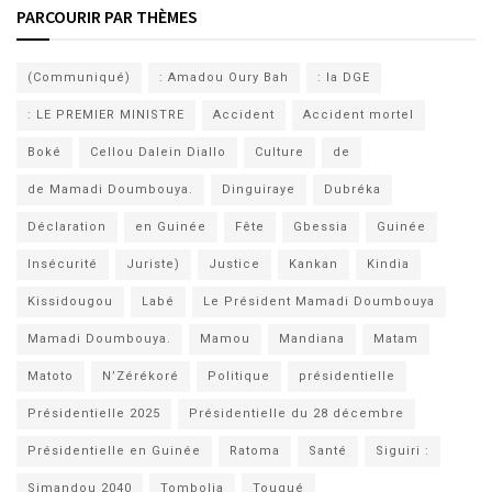
PARCOURIR PAR THÈMES
(Communiqué)
: Amadou Oury Bah
: la DGE
: LE PREMIER MINISTRE
Accident
Accident mortel
Boké
Cellou Dalein Diallo
Culture
de
de Mamadi Doumbouya.
Dinguiraye
Dubréka
Déclaration
en Guinée
Fête
Gbessia
Guinée
Insécurité
Juriste)
Justice
Kankan
Kindia
Kissidougou
Labé
Le Président Mamadi Doumbouya
Mamadi Doumbouya.
Mamou
Mandiana
Matam
Matoto
N’Zérékoré
Politique
présidentielle
Présidentielle 2025
Présidentielle du 28 décembre
Présidentielle en Guinée
Ratoma
Santé
Siguiri :
Simandou 2040
Tombolia
Tougué