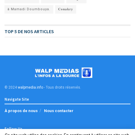
à Mamadi Doumbouya.
𝐂𝐨𝐧𝐚𝐤𝐫𝐲
TOP 5 DE NOS ARTICLES
© 2024
walpmedia.info
- Tous droits réservés
.
Navigate Site
À propos de nous
Nous contacter
Follow Us