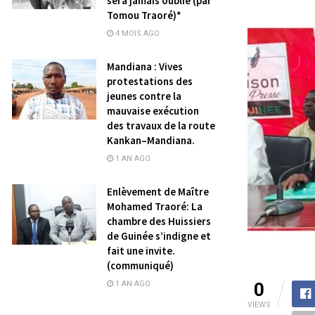
sera jamais oublié (par
Tomou Traoré)*
4 MOIS AGO
Mandiana : Vives
protestations des
jeunes contre la
mauvaise exécution
des travaux de la route
Kankan–Mandiana.
1 AN AGO
Enlèvement de Maître
Mohamed Traoré: La
chambre des Huissiers
de Guinée s’indigne et
fait une invite.
(communiqué)
0
1 AN AGO
VIEWS