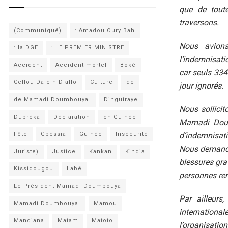
que de toute
traversons.
(Communiqué)
: Amadou Oury Bah
Nous avions 
: la DGE
: LE PREMIER MINISTRE
l’indemnisati
Accident
Accident mortel
Boké
car seuls 334
Cellou Dalein Diallo
Culture
de
jour ignorés.
de Mamadi Doumbouya.
Dinguiraye
Nous sollicit
Dubréka
Déclaration
en Guinée
Mamadi Doumb
d’indemnisati
Fête
Gbessia
Guinée
Insécurité
Nous demando
Juriste)
Justice
Kankan
Kindia
blessures gra
Kissidougou
Labé
personnes re
Le Président Mamadi Doumbouya
Par ailleurs
Mamadi Doumbouya.
Mamou
international
Mandiana
Matam
Matoto
l’organisati