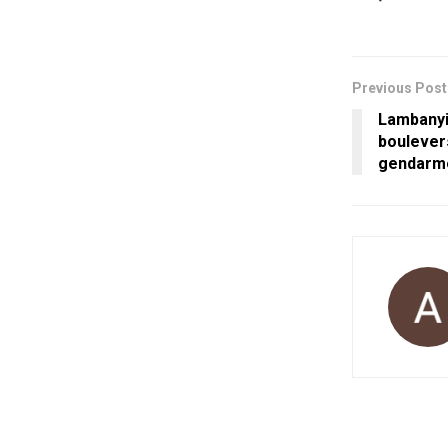
Previous Post
Lambanyi
boulever
gendarme