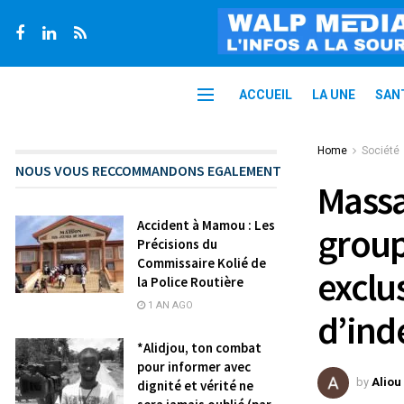
ACCUEIL
LA UNE
SAN
Home
Société
NOUS VOUS RECCOMMANDONS EGALEMENT
Massa
Accident à Mamou : Les
group
Précisions du
Commissaire Kolié de
exclu
la Police Routière
1 AN AGO
d’ind
*Alidjou, ton combat
pour informer avec
by
Aliou
dignité et vérité ne