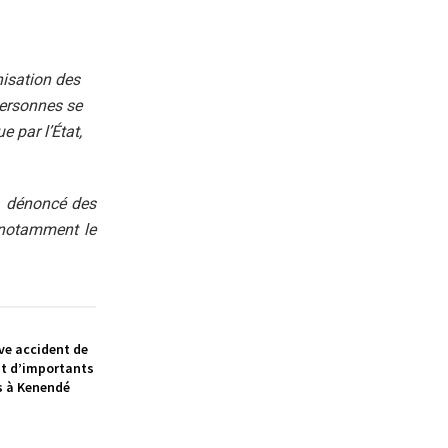
nisation des
personnes se
 par l’État,
a dénoncé des
, notamment le
ve accident de
ait d’importants
s à Kenendé