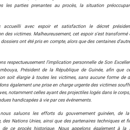
s les parties prenantes au procès, la situation préoccup
accueilli avec espoir et satisfaction le décret président
on des victimes. Malheureusement, cet espoir s’est transformé e
 dossiers ont été pris en compte, alors que des centaines d’autre
ons respectueusement l’implication personnelle de Son Excelle
ouya, Président de la République de Guinée, afin que cet
on soit élargie à toutes les victimes, sans aucune forme de d
ns également une prise en charge urgente des victimes souffr
ves, notamment celles ayant des projectiles logés dans le corps,
ndues handicapées à vie par ces événements.
, nous saluons les efforts du gouvernement guinéen, de l
e, des Nations Unies, ainsi que des partenaires techniques et fi
on de ce procès historique. Nous appelons également à la s