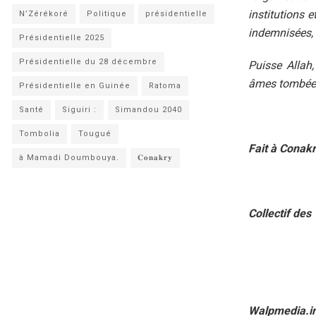
institutions 
N’Zérékoré
Politique
présidentielle
indemnisées, 
Présidentielle 2025
Présidentielle du 28 décembre
Puisse Allah,
âmes tombées 
Présidentielle en Guinée
Ratoma
Santé
Siguiri :
Simandou 2040
Tombolia
Tougué
Fait à Conakr
à Mamadi Doumbouya.
𝐂𝐨𝐧𝐚𝐤𝐫𝐲
Collectif de
Walpmedia.i