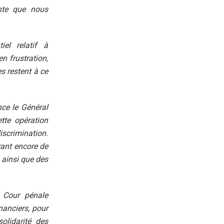
ante que nous
iel relatif à
n frustration,
s restent à ce
nce le Général
te opération
iscrimination.
ant encore de
 ainsi que des
a Cour pénale
nanciers, pour
olidarité des