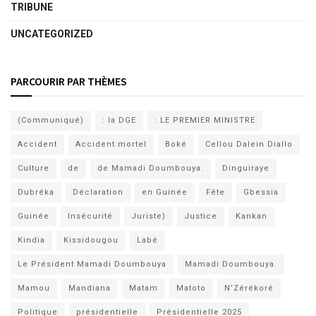
TRIBUNE
UNCATEGORIZED
PARCOURIR PAR THÈMES
(Communiqué)
: la DGE
: LE PREMIER MINISTRE
Accident
Accident mortel
Boké
Cellou Dalein Diallo
Culture
de
de Mamadi Doumbouya.
Dinguiraye
Dubréka
Déclaration
en Guinée
Fête
Gbessia
Guinée
Insécurité
Juriste)
Justice
Kankan
Kindia
Kissidougou
Labé
Le Président Mamadi Doumbouya
Mamadi Doumbouya.
Mamou
Mandiana
Matam
Matoto
N’Zérékoré
Politique
présidentielle
Présidentielle 2025