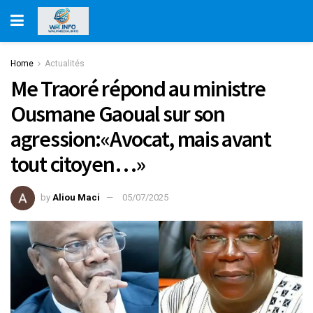
Home
Actualités
Me Traoré répond au ministre
Ousmane Gaoual sur son
agression:«Avocat, mais avant
tout citoyen…»
by
Aliou Maci
05/07/2025