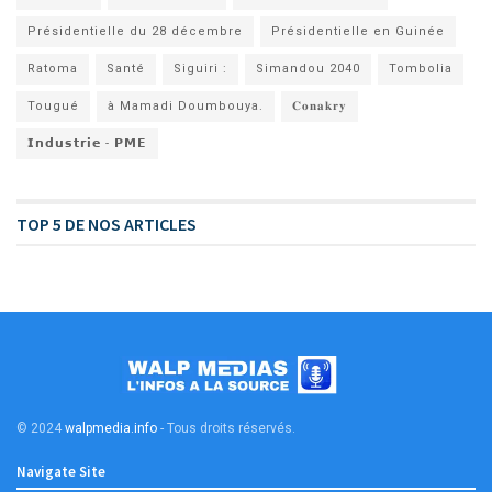
Présidentielle du 28 décembre
Présidentielle en Guinée
Ratoma
Santé
Siguiri :
Simandou 2040
Tombolia
Tougué
à Mamadi Doumbouya.
𝐂𝐨𝐧𝐚𝐤𝐫𝐲
𝗜𝗻𝗱𝘂𝘀𝘁𝗿𝗶𝗲 - 𝗣𝗠𝗘
TOP 5 DE NOS ARTICLES
© 2024
walpmedia.info
- Tous droits réservés
.
Navigate Site