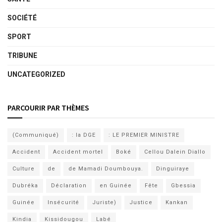
SOCIÉTÉ
SPORT
TRIBUNE
UNCATEGORIZED
PARCOURIR PAR THÈMES
(Communiqué)
: la DGE
: LE PREMIER MINISTRE
Accident
Accident mortel
Boké
Cellou Dalein Diallo
Culture
de
de Mamadi Doumbouya.
Dinguiraye
Dubréka
Déclaration
en Guinée
Fête
Gbessia
Guinée
Insécurité
Juriste)
Justice
Kankan
Kindia
Kissidougou
Labé