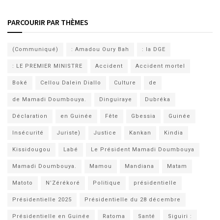
PARCOURIR PAR THÈMES
(Communiqué)
: Amadou Oury Bah
: la DGE
: LE PREMIER MINISTRE
Accident
Accident mortel
Boké
Cellou Dalein Diallo
Culture
de
de Mamadi Doumbouya.
Dinguiraye
Dubréka
Déclaration
en Guinée
Fête
Gbessia
Guinée
Insécurité
Juriste)
Justice
Kankan
Kindia
Kissidougou
Labé
Le Président Mamadi Doumbouya
Mamadi Doumbouya.
Mamou
Mandiana
Matam
Matoto
N’Zérékoré
Politique
présidentielle
Présidentielle 2025
Présidentielle du 28 décembre
Présidentielle en Guinée
Ratoma
Santé
Siguiri :