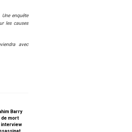
. Une enquête
sur les causes
eviendra avec
rahim Barry
 de mort
e interview
ssassinat