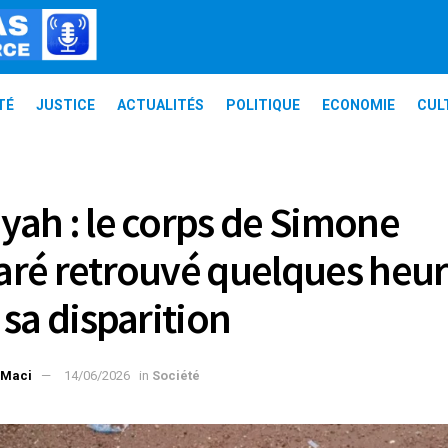
TÉ
JUSTICE
ACTUALITÉS
POLITIQUE
ECONOMIE
CUL
ah : le corps de Simone
ré retrouvé quelques heur
 sa disparition
 Maci
14/06/2026
in
Société