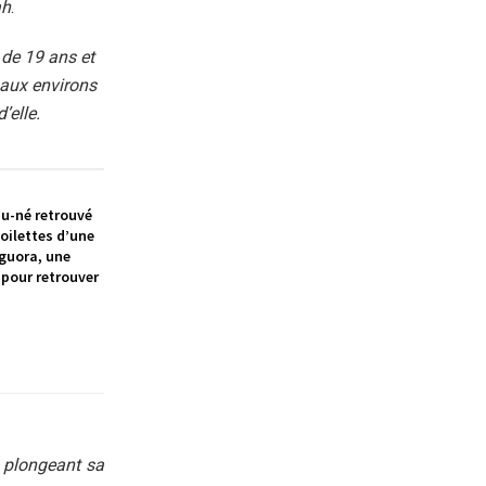
ah
.
de 19 ans et
 aux environs
’elle.
au-né retrouvé
toilettes d’une
guora, une
pour retrouver
 plongeant sa