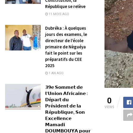
Constitution, la
République se relève
11 MOIS AGO
Dubréka : À quelques
jours des examens, le
directeur de l’école
primaire de Nèguéya
fait le point sur les
préparatifs du CEE
2025
1 AN AGO
𝟯𝟵𝗲 𝗦𝗼𝗺𝗺𝗲𝘁 𝗱𝗲
𝗹’𝗨𝗻𝗶𝗼𝗻 𝗔𝗳𝗿𝗶𝗰𝗮𝗶𝗻𝗲 :
0
𝗗é𝗽𝗮𝗿𝘁 𝗱𝘂
𝗣𝗿é𝘀𝗶𝗱𝗲𝗻𝘁 𝗱𝗲 𝗹𝗮
VIEWS
𝗥é𝗽𝘂𝗯𝗹𝗶𝗾𝘂𝗲, 𝗦𝗼𝗻
𝗘𝘅𝗰𝗲𝗹𝗹𝗲𝗻𝗰𝗲
𝗠𝗮𝗺𝗮𝗱𝗶
𝗗𝗢𝗨𝗠𝗕𝗢𝗨𝗬𝗔 𝗽𝗼𝘂𝗿