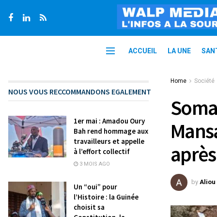
ACCUEIL
LA UNE
SAN
Home
Société
NOUS VOUS RECCOMMANDONS EGALEMENT
Somay
1er mai : Amadou Oury
Mansa
Bah rend hommage aux
travailleurs et appelle
après
à l’effort collectif
3 MOIS AGO
by
Aliou
Un “oui” pour
l’Histoire : la Guinée
choisit sa