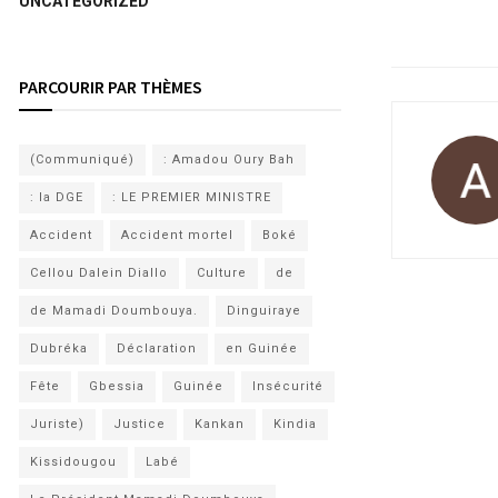
UNCATEGORIZED
PARCOURIR PAR THÈMES
(Communiqué)
: Amadou Oury Bah
: la DGE
: LE PREMIER MINISTRE
Accident
Accident mortel
Boké
Cellou Dalein Diallo
Culture
de
de Mamadi Doumbouya.
Dinguiraye
Dubréka
Déclaration
en Guinée
Fête
Gbessia
Guinée
Insécurité
Juriste)
Justice
Kankan
Kindia
Kissidougou
Labé