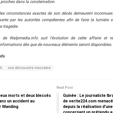
s proches dans la consternation.
, les circonstances exactes de son décès demeurent inconnues
verte par les autorités compétentes afin de faire la lumière 
te tragédie.
 de Walpmedia.info suit l’évolution de cette affaire et r
informations dès que de nouveaux éléments seront disponibles.
nfo
ah
une découverte maccabre
Next Post
 Deux morts et deux blessés
Guinée : Le journaliste Ib
ans un accident au
de verite224.com menacé
r Manding
depuis la réalisation d’un
concernant un prétendu a