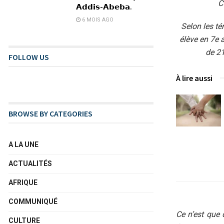
C
𝗔𝗱𝗱𝗶𝘀-𝗔𝗯𝗲𝗯𝗮.
6 MOIS AGO
Selon les t
élève en 7e 
de 21
FOLLOW US
À lire aussi
BROWSE BY CATEGORIES
A LA UNE
ACTUALITÉS
AFRIQUE
COMMUNIQUÉ
Ce n’est que
CULTURE