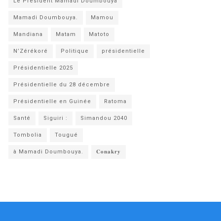
Le Président Mamadi Doumbouya
Mamadi Doumbouya.
Mamou
Mandiana
Matam
Matoto
N’Zérékoré
Politique
présidentielle
Présidentielle 2025
Présidentielle du 28 décembre
Présidentielle en Guinée
Ratoma
Santé
Siguiri :
Simandou 2040
Tombolia
Tougué
à Mamadi Doumbouya.
𝐂𝐨𝐧𝐚𝐤𝐫𝐲