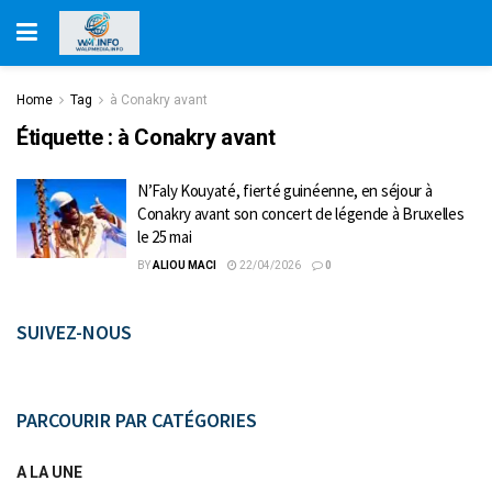
Home
Tag
à Conakry avant
Étiquette :
à Conakry avant
N’Faly Kouyaté, fierté guinéenne, en séjour à
Conakry avant son concert de légende à Bruxelles
le 25 mai
BY
ALIOU MACI
22/04/2026
0
SUIVEZ-NOUS
PARCOURIR PAR CATÉGORIES
A LA UNE