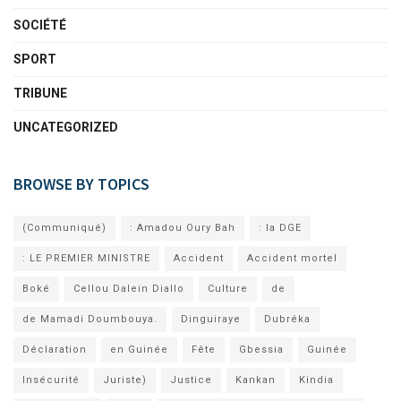
SOCIÉTÉ
SPORT
TRIBUNE
UNCATEGORIZED
BROWSE BY TOPICS
(Communiqué)
: Amadou Oury Bah
: la DGE
: LE PREMIER MINISTRE
Accident
Accident mortel
Boké
Cellou Dalein Diallo
Culture
de
de Mamadi Doumbouya.
Dinguiraye
Dubréka
Déclaration
en Guinée
Fête
Gbessia
Guinée
Insécurité
Juriste)
Justice
Kankan
Kindia