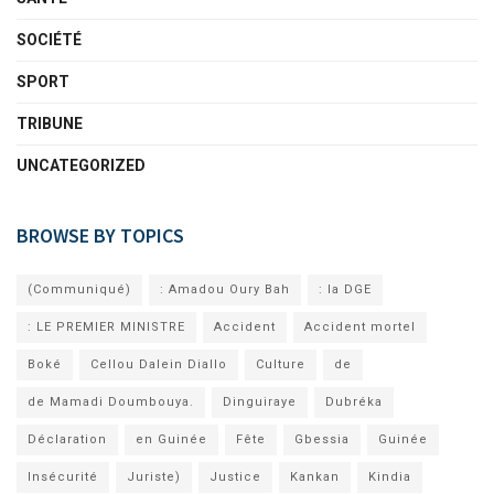
SOCIÉTÉ
SPORT
TRIBUNE
UNCATEGORIZED
BROWSE BY TOPICS
(Communiqué)
: Amadou Oury Bah
: la DGE
: LE PREMIER MINISTRE
Accident
Accident mortel
Boké
Cellou Dalein Diallo
Culture
de
de Mamadi Doumbouya.
Dinguiraye
Dubréka
Déclaration
en Guinée
Fête
Gbessia
Guinée
Insécurité
Juriste)
Justice
Kankan
Kindia