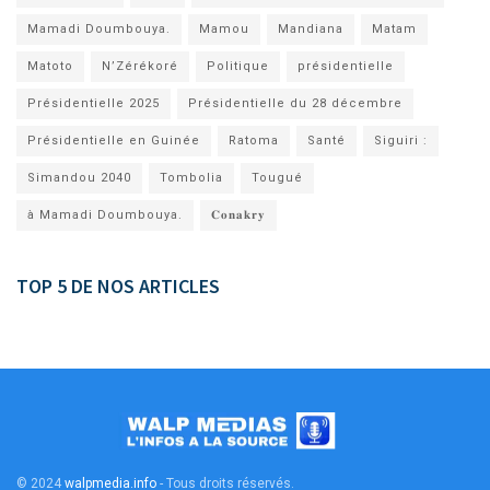
Mamadi Doumbouya.
Mamou
Mandiana
Matam
Matoto
N’Zérékoré
Politique
présidentielle
Présidentielle 2025
Présidentielle du 28 décembre
Présidentielle en Guinée
Ratoma
Santé
Siguiri :
Simandou 2040
Tombolia
Tougué
à Mamadi Doumbouya.
𝐂𝐨𝐧𝐚𝐤𝐫𝐲
TOP 5 DE NOS ARTICLES
© 2024
walpmedia.info
- Tous droits réservés
.