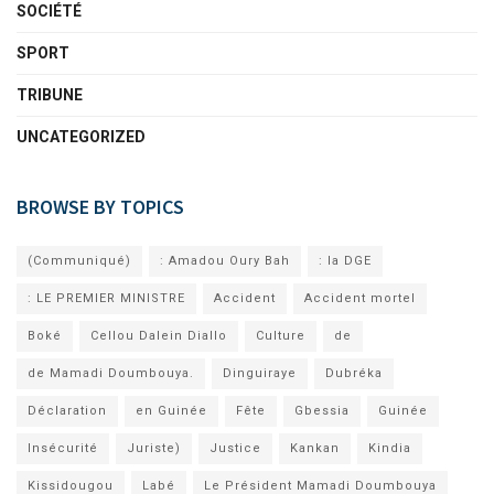
SOCIÉTÉ
SPORT
TRIBUNE
UNCATEGORIZED
BROWSE BY TOPICS
(Communiqué)
: Amadou Oury Bah
: la DGE
: LE PREMIER MINISTRE
Accident
Accident mortel
Boké
Cellou Dalein Diallo
Culture
de
de Mamadi Doumbouya.
Dinguiraye
Dubréka
Déclaration
en Guinée
Fête
Gbessia
Guinée
Insécurité
Juriste)
Justice
Kankan
Kindia
Kissidougou
Labé
Le Président Mamadi Doumbouya