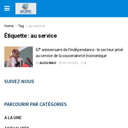
Home
Tag
au service
Étiquette :
au service
67ᵉ anniversaire de l’indépendance : le secteur privé
au service de la souveraineté économique
BY
ALIOU MACI
03/10/2025
0
SUIVEZ-NOUS
PARCOURIR PAR CATÉGORIES
A LA UNE