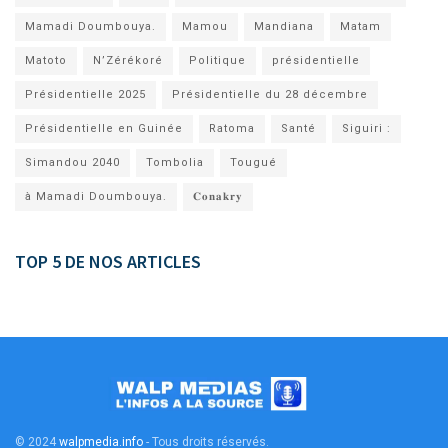
Mamadi Doumbouya.
Mamou
Mandiana
Matam
Matoto
N’Zérékoré
Politique
présidentielle
Présidentielle 2025
Présidentielle du 28 décembre
Présidentielle en Guinée
Ratoma
Santé
Siguiri :
Simandou 2040
Tombolia
Tougué
à Mamadi Doumbouya.
𝐂𝐨𝐧𝐚𝐤𝐫𝐲
TOP 5 DE NOS ARTICLES
© 2024
walpmedia.info
- Tous droits réservés
.