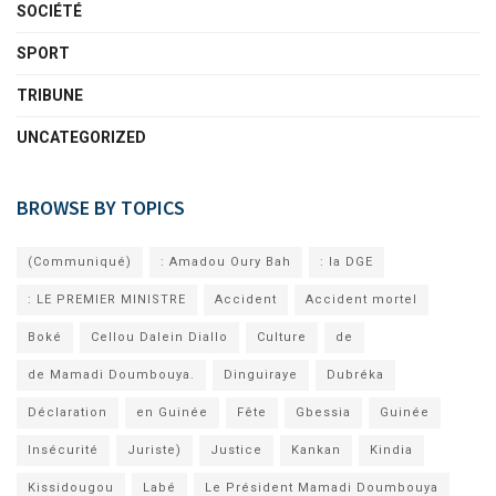
SOCIÉTÉ
SPORT
TRIBUNE
UNCATEGORIZED
BROWSE BY TOPICS
(Communiqué)
: Amadou Oury Bah
: la DGE
: LE PREMIER MINISTRE
Accident
Accident mortel
Boké
Cellou Dalein Diallo
Culture
de
de Mamadi Doumbouya.
Dinguiraye
Dubréka
Déclaration
en Guinée
Fête
Gbessia
Guinée
Insécurité
Juriste)
Justice
Kankan
Kindia
Kissidougou
Labé
Le Président Mamadi Doumbouya