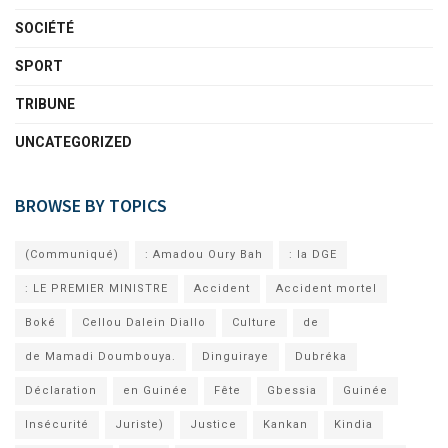
SOCIÉTÉ
SPORT
TRIBUNE
UNCATEGORIZED
BROWSE BY TOPICS
(Communiqué)
: Amadou Oury Bah
: la DGE
: LE PREMIER MINISTRE
Accident
Accident mortel
Boké
Cellou Dalein Diallo
Culture
de
de Mamadi Doumbouya.
Dinguiraye
Dubréka
Déclaration
en Guinée
Fête
Gbessia
Guinée
Insécurité
Juriste)
Justice
Kankan
Kindia