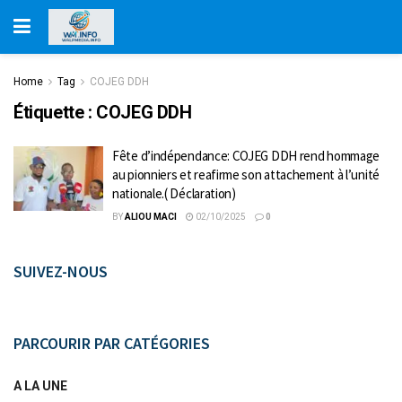
Home
Tag
COJEG DDH
Étiquette :
COJEG DDH
Fête d’indépendance: COJEG DDH rend hommage
au pionniers et reafirme son attachement à l’unité
nationale.( Déclaration)
BY
ALIOU MACI
02/10/2025
0
SUIVEZ-NOUS
PARCOURIR PAR CATÉGORIES
A LA UNE