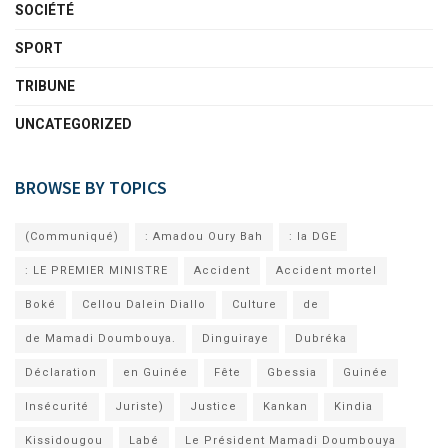
SOCIÉTÉ
SPORT
TRIBUNE
UNCATEGORIZED
BROWSE BY TOPICS
(Communiqué)
: Amadou Oury Bah
: la DGE
: LE PREMIER MINISTRE
Accident
Accident mortel
Boké
Cellou Dalein Diallo
Culture
de
de Mamadi Doumbouya.
Dinguiraye
Dubréka
Déclaration
en Guinée
Fête
Gbessia
Guinée
Insécurité
Juriste)
Justice
Kankan
Kindia
Kissidougou
Labé
Le Président Mamadi Doumbouya