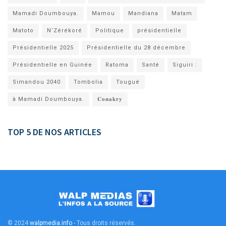
Mamadi Doumbouya.
Mamou
Mandiana
Matam
Matoto
N’Zérékoré
Politique
présidentielle
Présidentielle 2025
Présidentielle du 28 décembre
Présidentielle en Guinée
Ratoma
Santé
Siguiri :
Simandou 2040
Tombolia
Tougué
à Mamadi Doumbouya.
𝐂𝐨𝐧𝐚𝐤𝐫𝐲
TOP 5 DE NOS ARTICLES
© 2024
walpmedia.info
- Tous droits réservés
.