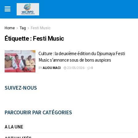
Home
Tag
Festi Music
Étiquette :
Festi Music
Culture : la deuxième édition du Djoumaya Festi
Music s’annonce sous de bons auspices
BY
ALIOU MACI
23/05/2026
0
SUIVEZ-NOUS
PARCOURIR PAR CATÉGORIES
A LA UNE