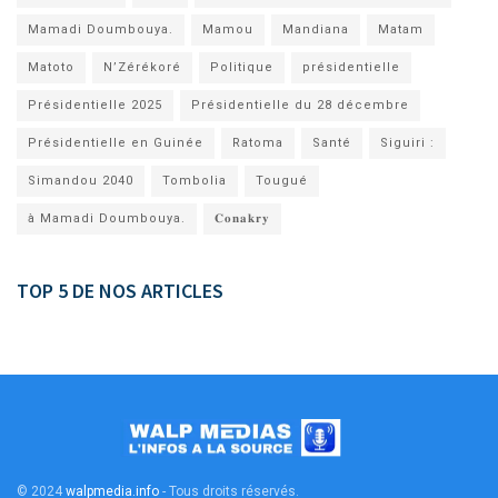
Mamadi Doumbouya.
Mamou
Mandiana
Matam
Matoto
N’Zérékoré
Politique
présidentielle
Présidentielle 2025
Présidentielle du 28 décembre
Présidentielle en Guinée
Ratoma
Santé
Siguiri :
Simandou 2040
Tombolia
Tougué
à Mamadi Doumbouya.
𝐂𝐨𝐧𝐚𝐤𝐫𝐲
TOP 5 DE NOS ARTICLES
© 2024
walpmedia.info
- Tous droits réservés
.