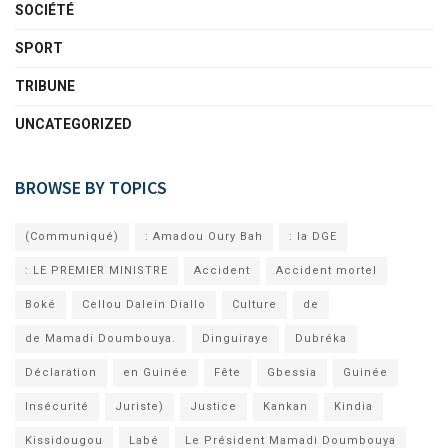
SOCIÉTÉ
SPORT
TRIBUNE
UNCATEGORIZED
BROWSE BY TOPICS
(Communiqué)
: Amadou Oury Bah
: la DGE
: LE PREMIER MINISTRE
Accident
Accident mortel
Boké
Cellou Dalein Diallo
Culture
de
de Mamadi Doumbouya.
Dinguiraye
Dubréka
Déclaration
en Guinée
Fête
Gbessia
Guinée
Insécurité
Juriste)
Justice
Kankan
Kindia
Kissidougou
Labé
Le Président Mamadi Doumbouya