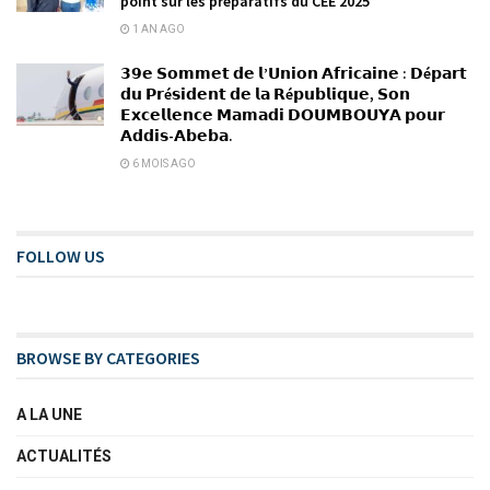
point sur les préparatifs du CEE 2025
1 AN AGO
𝟯𝟵𝗲 𝗦𝗼𝗺𝗺𝗲𝘁 𝗱𝗲 𝗹’𝗨𝗻𝗶𝗼𝗻 𝗔𝗳𝗿𝗶𝗰𝗮𝗶𝗻𝗲 : 𝗗é𝗽𝗮𝗿𝘁
𝗱𝘂 𝗣𝗿é𝘀𝗶𝗱𝗲𝗻𝘁 𝗱𝗲 𝗹𝗮 𝗥é𝗽𝘂𝗯𝗹𝗶𝗾𝘂𝗲, 𝗦𝗼𝗻
𝗘𝘅𝗰𝗲𝗹𝗹𝗲𝗻𝗰𝗲 𝗠𝗮𝗺𝗮𝗱𝗶 𝗗𝗢𝗨𝗠𝗕𝗢𝗨𝗬𝗔 𝗽𝗼𝘂𝗿
𝗔𝗱𝗱𝗶𝘀-𝗔𝗯𝗲𝗯𝗮.
6 MOIS AGO
FOLLOW US
BROWSE BY CATEGORIES
A LA UNE
ACTUALITÉS