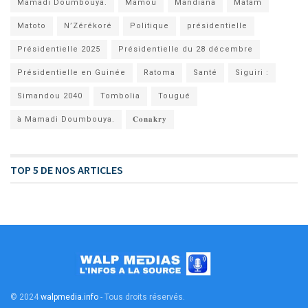
Mamadi Doumbouya.
Mamou
Mandiana
Matam
Matoto
N’Zérékoré
Politique
présidentielle
Présidentielle 2025
Présidentielle du 28 décembre
Présidentielle en Guinée
Ratoma
Santé
Siguiri :
Simandou 2040
Tombolia
Tougué
à Mamadi Doumbouya.
𝐂𝐨𝐧𝐚𝐤𝐫𝐲
TOP 5 DE NOS ARTICLES
© 2024
walpmedia.info
- Tous droits réservés
.