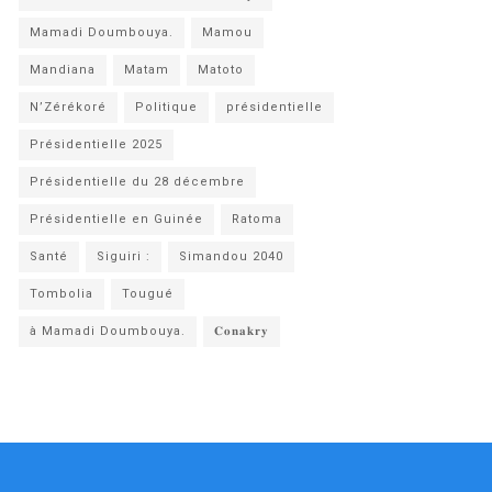
Mamadi Doumbouya.
Mamou
Mandiana
Matam
Matoto
N’Zérékoré
Politique
présidentielle
Présidentielle 2025
Présidentielle du 28 décembre
Présidentielle en Guinée
Ratoma
Santé
Siguiri :
Simandou 2040
Tombolia
Tougué
à Mamadi Doumbouya.
𝐂𝐨𝐧𝐚𝐤𝐫𝐲