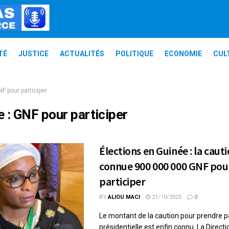
TÉ
JUSTICE
ACTUALITÉS
POLITIQUE
ECONOMIE
CUL
F pour participer
e :
GNF pour participer
Élections en Guinée : la caut
connue 900 000 000 GNF pou
participer
BY
ALIOU MACI
21/10/2025
0
Le montant de la caution pour prendre par
présidentielle est enfin connu. La Direct