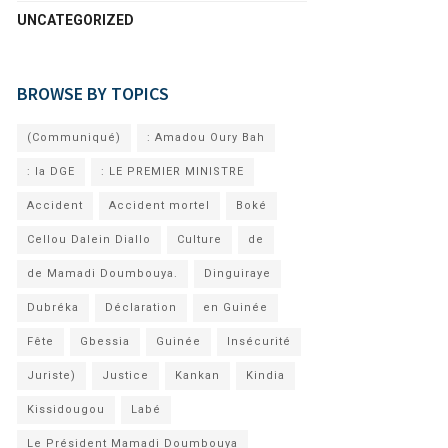
UNCATEGORIZED
BROWSE BY TOPICS
(Communiqué)
: Amadou Oury Bah
: la DGE
: LE PREMIER MINISTRE
Accident
Accident mortel
Boké
Cellou Dalein Diallo
Culture
de
de Mamadi Doumbouya.
Dinguiraye
Dubréka
Déclaration
en Guinée
Fête
Gbessia
Guinée
Insécurité
Juriste)
Justice
Kankan
Kindia
Kissidougou
Labé
Le Président Mamadi Doumbouya