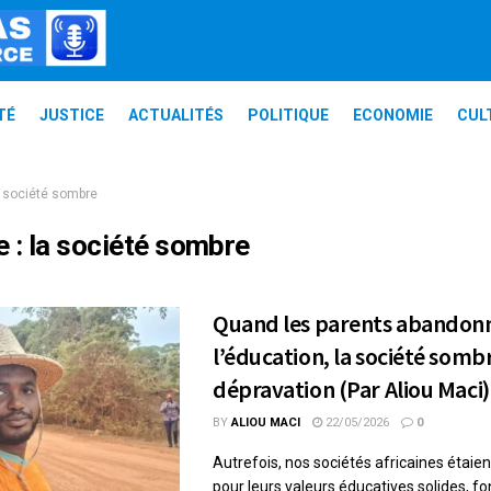
TÉ
JUSTICE
ACTUALITÉS
POLITIQUE
ECONOMIE
CUL
a société sombre
e :
la société sombre
Quand les parents abandon
l’éducation, la société somb
dépravation (Par Aliou Maci)
BY
ALIOU MACI
22/05/2026
0
Autrefois, nos sociétés africaines étaie
pour leurs valeurs éducatives solides, fo