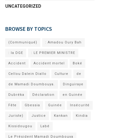
UNCATEGORIZED
BROWSE BY TOPICS
(Communiqué)
: Amadou Oury Bah
: la DGE
: LE PREMIER MINISTRE
Accident
Accident mortel
Boké
Cellou Dalein Diallo
Culture
de
de Mamadi Doumbouya.
Dinguiraye
Dubréka
Déclaration
en Guinée
Fête
Gbessia
Guinée
Insécurité
Juriste)
Justice
Kankan
Kindia
Kissidougou
Labé
Le Président Mamadi Doumbouya