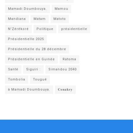
Mamadi Doumbouya.
Mamou
Mandiana
Matam
Matoto
N’Zérékoré
Politique
présidentielle
Présidentielle 2025
Présidentielle du 28 décembre
Présidentielle en Guinée
Ratoma
Santé
Siguiri :
Simandou 2040
Tombolia
Tougué
à Mamadi Doumbouya.
𝐂𝐨𝐧𝐚𝐤𝐫𝐲