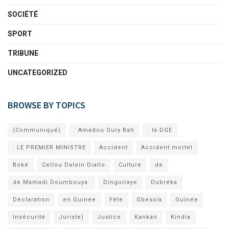
SOCIÉTÉ
SPORT
TRIBUNE
UNCATEGORIZED
BROWSE BY TOPICS
(Communiqué)
: Amadou Oury Bah
: la DGE
: LE PREMIER MINISTRE
Accident
Accident mortel
Boké
Cellou Dalein Diallo
Culture
de
de Mamadi Doumbouya.
Dinguiraye
Dubréka
Déclaration
en Guinée
Fête
Gbessia
Guinée
Insécurité
Juriste)
Justice
Kankan
Kindia