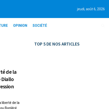
jeudi, août 6, 2026
TURE
OPINION
SOCIÉTÉ
TOP 5 DE NOS ARTICLES
té de la
 Diallo
ression
 liberté de la
dou Bonléré