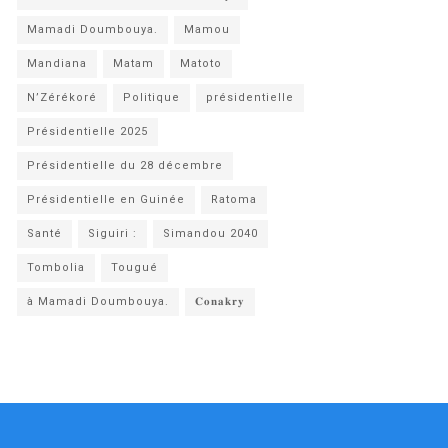
Mamadi Doumbouya.
Mamou
Mandiana
Matam
Matoto
N’Zérékoré
Politique
présidentielle
Présidentielle 2025
Présidentielle du 28 décembre
Présidentielle en Guinée
Ratoma
Santé
Siguiri :
Simandou 2040
Tombolia
Tougué
à Mamadi Doumbouya.
𝐂𝐨𝐧𝐚𝐤𝐫𝐲