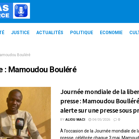
TÉ
JUSTICE
ACTUALITÉS
POLITIQUE
ECONOMIE
CUL
amoudou Bouléré
e :
Mamoudou Bouléré
Journée mondiale de la liber
presse : Mamoudou Boulléré
alerte sur une presse sous p
BY
ALIOU MACI
04/05/2026
0
À l’occasion de la Journée mondiale de la
presse, célébrée chaque 3 mai, Mamou