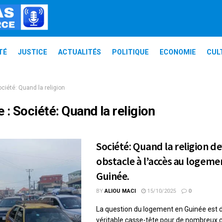
TÉ
JUSTICE
ACTUALITÉS
POLITIQUE
ECONOMIE
CUL
ciété: Quand la religion
e :
Société: Quand la religion
Société: Quand la religion d
obstacle à l’accès au logeme
Guinée.
BY
ALIOU MACI
15/10/2025
0
La question du logement en Guinée est
véritable casse-tête pour de nombreux c