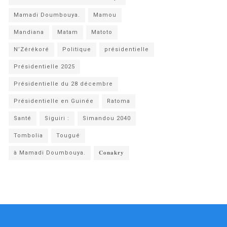
Mamadi Doumbouya.
Mamou
Mandiana
Matam
Matoto
N’Zérékoré
Politique
présidentielle
Présidentielle 2025
Présidentielle du 28 décembre
Présidentielle en Guinée
Ratoma
Santé
Siguiri :
Simandou 2040
Tombolia
Tougué
à Mamadi Doumbouya.
𝐂𝐨𝐧𝐚𝐤𝐫𝐲