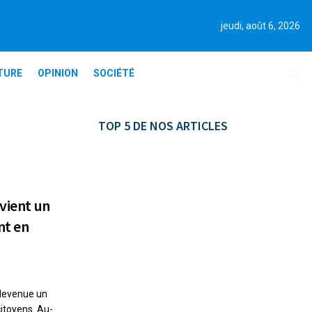
jeudi, août 6, 2026
TURE
OPINION
SOCIÉTÉ
TOP 5 DE NOS ARTICLES
evient un
nt en
 devenue un
itoyens. Au-