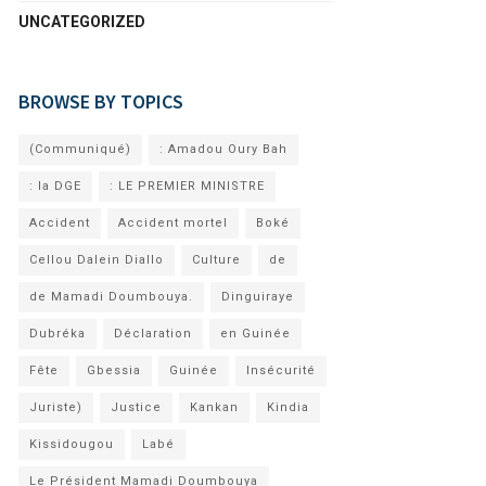
UNCATEGORIZED
BROWSE BY TOPICS
(Communiqué)
: Amadou Oury Bah
: la DGE
: LE PREMIER MINISTRE
Accident
Accident mortel
Boké
Cellou Dalein Diallo
Culture
de
de Mamadi Doumbouya.
Dinguiraye
Dubréka
Déclaration
en Guinée
Fête
Gbessia
Guinée
Insécurité
Juriste)
Justice
Kankan
Kindia
Kissidougou
Labé
Le Président Mamadi Doumbouya