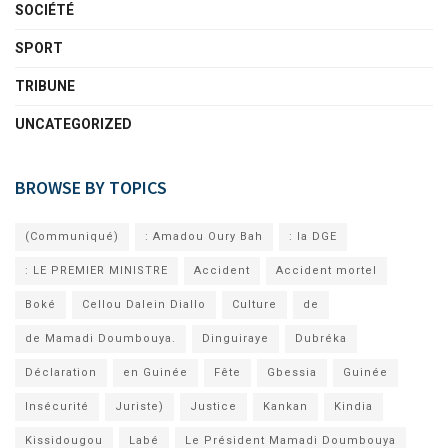
SOCIÉTÉ
SPORT
TRIBUNE
UNCATEGORIZED
BROWSE BY TOPICS
(Communiqué)
: Amadou Oury Bah
: la DGE
: LE PREMIER MINISTRE
Accident
Accident mortel
Boké
Cellou Dalein Diallo
Culture
de
de Mamadi Doumbouya.
Dinguiraye
Dubréka
Déclaration
en Guinée
Fête
Gbessia
Guinée
Insécurité
Juriste)
Justice
Kankan
Kindia
Kissidougou
Labé
Le Président Mamadi Doumbouya