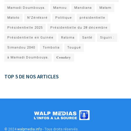
Mamadi Doumbouya.
Mamou
Mandiana
Matam
Matoto
N’Zérékoré
Politique
présidentielle
Présidentielle 2025
Présidentielle du 28 décembre
Présidentielle en Guinée
Ratoma
Santé
Siguiri :
Simandou 2040
Tombolia
Tougué
à Mamadi Doumbouya.
𝐂𝐨𝐧𝐚𝐤𝐫𝐲
TOP 5 DE NOS ARTICLES
© 2024
walpmedia.info
- Tous droits réservés
.