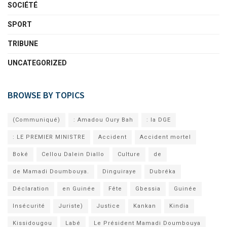
SOCIÉTÉ
SPORT
TRIBUNE
UNCATEGORIZED
BROWSE BY TOPICS
(Communiqué)
: Amadou Oury Bah
: la DGE
: LE PREMIER MINISTRE
Accident
Accident mortel
Boké
Cellou Dalein Diallo
Culture
de
de Mamadi Doumbouya.
Dinguiraye
Dubréka
Déclaration
en Guinée
Fête
Gbessia
Guinée
Insécurité
Juriste)
Justice
Kankan
Kindia
Kissidougou
Labé
Le Président Mamadi Doumbouya