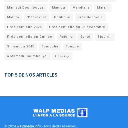
Mamadi Doumbouya.
Mamou
Mandiana
Matam
Matoto
N’Zérékoré
Politique
présidentielle
Présidentielle 2025
Présidentielle du 28 décembre
Présidentielle en Guinée
Ratoma
Santé
Siguiri :
Simandou 2040
Tombolia
Tougué
à Mamadi Doumbouya.
𝐂𝐨𝐧𝐚𝐤𝐫𝐲
TOP 5 DE NOS ARTICLES
© 2024
walpmedia.info
- Tous droits réservés
.