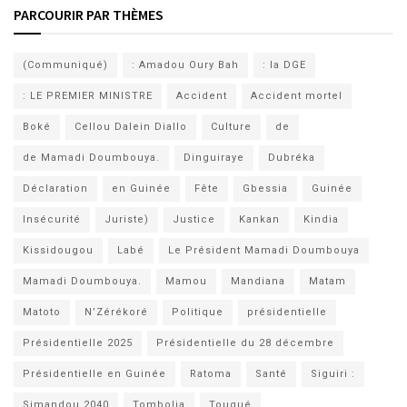
PARCOURIR PAR THÈMES
(Communiqué)
: Amadou Oury Bah
: la DGE
: LE PREMIER MINISTRE
Accident
Accident mortel
Boké
Cellou Dalein Diallo
Culture
de
de Mamadi Doumbouya.
Dinguiraye
Dubréka
Déclaration
en Guinée
Fête
Gbessia
Guinée
Insécurité
Juriste)
Justice
Kankan
Kindia
Kissidougou
Labé
Le Président Mamadi Doumbouya
Mamadi Doumbouya.
Mamou
Mandiana
Matam
Matoto
N’Zérékoré
Politique
présidentielle
Présidentielle 2025
Présidentielle du 28 décembre
Présidentielle en Guinée
Ratoma
Santé
Siguiri :
Simandou 2040
Tombolia
Tougué