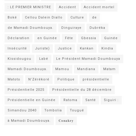
: LE PREMIER MINISTRE
Accident
Accident mortel
Boké
Cellou Dalein Diallo
Culture
de
de Mamadi Doumbouya.
Dinguiraye
Dubréka
Déclaration
en Guinée
Fête
Gbessia
Guinée
Insécurité
Juriste)
Justice
Kankan
Kindia
Kissidougou
Labé
Le Président Mamadi Doumbouya
Mamadi Doumbouya.
Mamou
Mandiana
Matam
Matoto
N’Zérékoré
Politique
présidentielle
Présidentielle 2025
Présidentielle du 28 décembre
Présidentielle en Guinée
Ratoma
Santé
Siguiri :
Simandou 2040
Tombolia
Tougué
à Mamadi Doumbouya.
𝐂𝐨𝐧𝐚𝐤𝐫𝐲