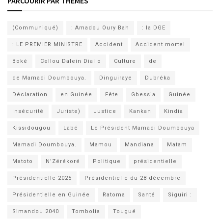
PARCOURIR PAR THÈMES
(Communiqué)
: Amadou Oury Bah
: la DGE
: LE PREMIER MINISTRE
Accident
Accident mortel
Boké
Cellou Dalein Diallo
Culture
de
de Mamadi Doumbouya.
Dinguiraye
Dubréka
Déclaration
en Guinée
Fête
Gbessia
Guinée
Insécurité
Juriste)
Justice
Kankan
Kindia
Kissidougou
Labé
Le Président Mamadi Doumbouya
Mamadi Doumbouya.
Mamou
Mandiana
Matam
Matoto
N’Zérékoré
Politique
présidentielle
Présidentielle 2025
Présidentielle du 28 décembre
Présidentielle en Guinée
Ratoma
Santé
Siguiri :
Simandou 2040
Tombolia
Tougué