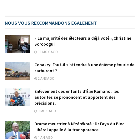
NOUS VOUS RECCOMMANDONS EGALEMENT
« La majorité des électeurs a déjà voté »,Christine
Soropogui
11 MOIS AGO
Conakry: Faut-il s’attendre à une énième pénurie de
carburant ?
2 ANS AGO
Enlèvement des enfants d’Élie Kamano : les
autorités se prononcent et apportent des
précisions.
9 MOIS AGO
Drame meurtrier à N’zérékoré : Dr Faya du Bloc
Libéral appelle à la transparence
1 AN AGO