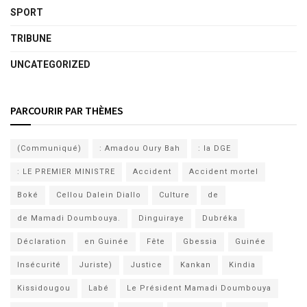
SPORT
TRIBUNE
UNCATEGORIZED
PARCOURIR PAR THÈMES
(Communiqué)
: Amadou Oury Bah
: la DGE
: LE PREMIER MINISTRE
Accident
Accident mortel
Boké
Cellou Dalein Diallo
Culture
de
de Mamadi Doumbouya.
Dinguiraye
Dubréka
Déclaration
en Guinée
Fête
Gbessia
Guinée
Insécurité
Juriste)
Justice
Kankan
Kindia
Kissidougou
Labé
Le Président Mamadi Doumbouya