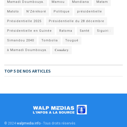
Mamadi Doumbouya.
Mamou
Mandiana
Matam
Matoto
N’Zérékoré
Politique
présidentielle
Présidentielle 2025
Présidentielle du 28 décembre
Présidentielle en Guinée
Ratoma
Santé
Siguiri :
Simandou 2040
Tombolia
Tougué
à Mamadi Doumbouya.
𝐂𝐨𝐧𝐚𝐤𝐫𝐲
TOP 5 DE NOS ARTICLES
© 2024
walpmedia.info
- Tous droits réservés
.