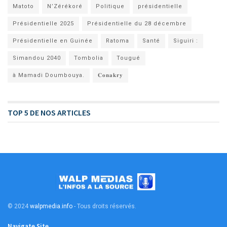
Matoto
N’Zérékoré
Politique
présidentielle
Présidentielle 2025
Présidentielle du 28 décembre
Présidentielle en Guinée
Ratoma
Santé
Siguiri :
Simandou 2040
Tombolia
Tougué
à Mamadi Doumbouya.
𝐂𝐨𝐧𝐚𝐤𝐫𝐲
TOP 5 DE NOS ARTICLES
© 2024
walpmedia.info
- Tous droits réservés
.
Navigate Site