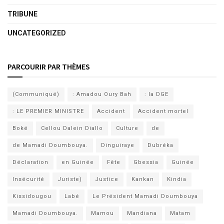
TRIBUNE
UNCATEGORIZED
PARCOURIR PAR THÈMES
(Communiqué)
: Amadou Oury Bah
: la DGE
: LE PREMIER MINISTRE
Accident
Accident mortel
Boké
Cellou Dalein Diallo
Culture
de
de Mamadi Doumbouya.
Dinguiraye
Dubréka
Déclaration
en Guinée
Fête
Gbessia
Guinée
Insécurité
Juriste)
Justice
Kankan
Kindia
Kissidougou
Labé
Le Président Mamadi Doumbouya
Mamadi Doumbouya.
Mamou
Mandiana
Matam