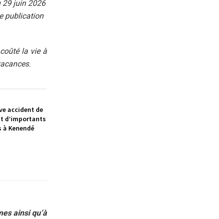
u 29 juin 2026
e publication
coûté la vie à
 vacances.
ve accident de
ait d’importants
s à Kenendé
es ainsi qu’à