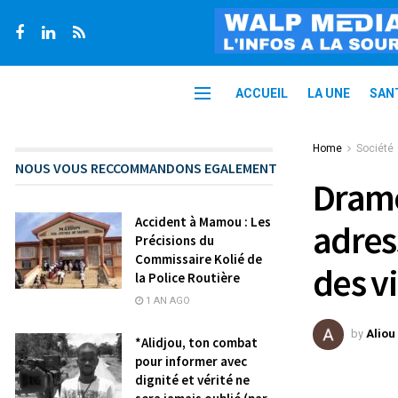
ACCUEIL
LA UNE
SAN
Home
Société
NOUS VOUS RECCOMMANDONS EGALEMENT
Drame
Accident à Mamou : Les
adres
Précisions du
Commissaire Kolié de
des v
la Police Routière
1 AN AGO
by
Aliou
*Alidjou, ton combat
pour informer avec
dignité et vérité ne