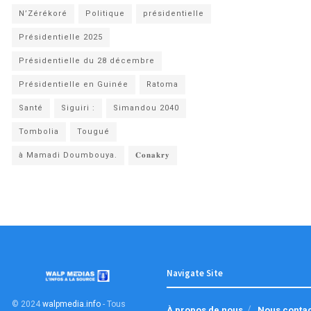
N’Zérékoré
Politique
présidentielle
Présidentielle 2025
Présidentielle du 28 décembre
Présidentielle en Guinée
Ratoma
Santé
Siguiri :
Simandou 2040
Tombolia
Tougué
à Mamadi Doumbouya.
𝐂𝐨𝐧𝐚𝐤𝐫𝐲
Navigate Site
© 2024
walpmedia.info
- Tous
À propos de nous
Nous conta