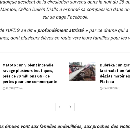
 tragique accident de la circulation survenu dans la nuit du 28 a
e Mamou, Cellou Dalein Diallo a exprimé sa compassion dans un
sur sa page Facebook.
de l’UFDG se dit
« profondément attristé »
par ce drame qui a 
nes, dont plusieurs élèves en route vers leurs familles pour les
Matoto : un violent incendie
Dubréka : un gra
ravage plusieurs boutiques,
la circulation f
près de 70 millions GNF de
dégâts matériel
pertes pour une commerçante
Plateau
07/08/2026
06/08/2026
s émues vont aux familles endeuillées, aux proches des victim