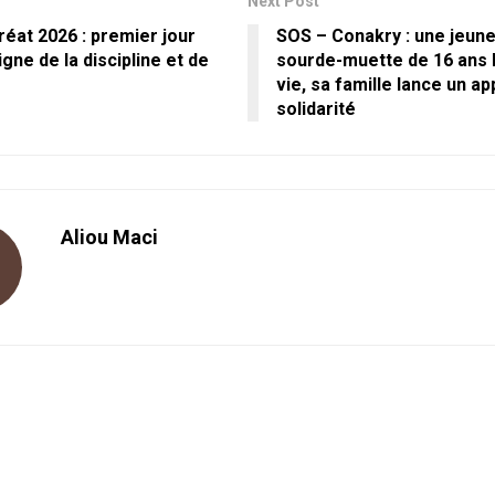
Next Post
éat 2026 : premier jour
SOS – Conakry : une jeune 
igne de la discipline et de
sourde-muette de 16 ans l
vie, sa famille lance un app
solidarité
Aliou Maci