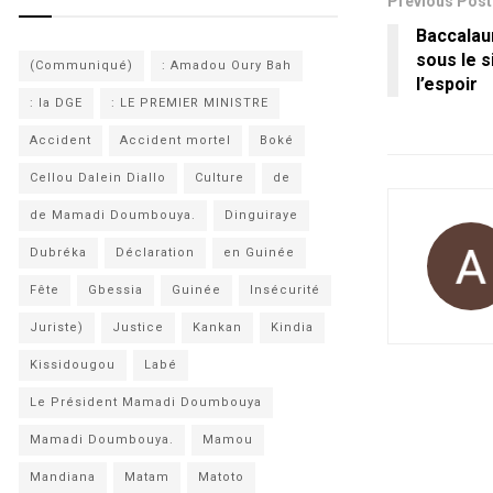
Previous Post
Baccalaur
sous le s
(Communiqué)
: Amadou Oury Bah
l’espoir
: la DGE
: LE PREMIER MINISTRE
Accident
Accident mortel
Boké
Cellou Dalein Diallo
Culture
de
de Mamadi Doumbouya.
Dinguiraye
Dubréka
Déclaration
en Guinée
Fête
Gbessia
Guinée
Insécurité
Juriste)
Justice
Kankan
Kindia
Kissidougou
Labé
Le Président Mamadi Doumbouya
Mamadi Doumbouya.
Mamou
Mandiana
Matam
Matoto