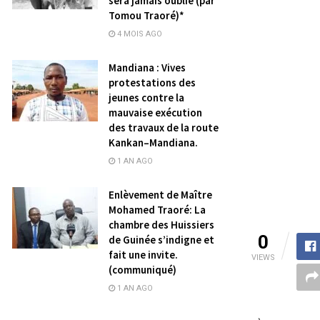
sera jamais oublié (par
Tomou Traoré)*
4 MOIS AGO
Mandiana : Vives
protestations des
jeunes contre la
mauvaise exécution
des travaux de la route
Kankan–Mandiana.
1 AN AGO
Enlèvement de Maître
Mohamed Traoré: La
chambre des Huissiers
0
de Guinée s’indigne et
fait une invite.
VIEWS
(communiqué)
1 AN AGO