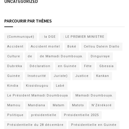
UNCATEGORIZED
PARCOURIR PAR THÈMES
(Communiqué)
: la DGE
: LE PREMIER MINISTRE
Accident
Accident mortel
Boké
Cellou Dalein Diallo
Culture
de
de Mamadi Doumbouya.
Dinguiraye
Dubréka
Déclaration
en Guinée
Fête
Gbessia
Guinée
Insécurité
Juriste)
Justice
Kankan
Kindia
Kissidougou
Labé
Le Président Mamadi Doumbouya
Mamadi Doumbouya.
Mamou
Mandiana
Matam
Matoto
N’Zérékoré
Politique
présidentielle
Présidentielle 2025
Présidentielle du 28 décembre
Présidentielle en Guinée