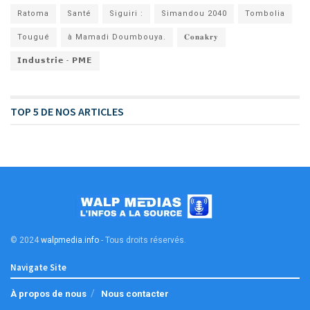
Ratoma
Santé
Siguiri :
Simandou 2040
Tombolia
Tougué
à Mamadi Doumbouya.
𝐂𝐨𝐧𝐚𝐤𝐫𝐲
𝗜𝗻𝗱𝘂𝘀𝘁𝗿𝗶𝗲 - 𝗣𝗠𝗘
TOP 5 DE NOS ARTICLES
© 2024
walpmedia.info
- Tous droits réservés
.
Navigate Site
À propos de nous
Nous contacter