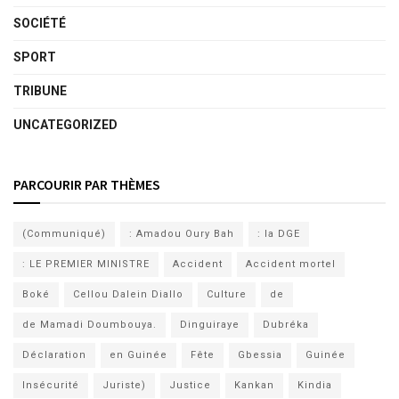
SOCIÉTÉ
SPORT
TRIBUNE
UNCATEGORIZED
PARCOURIR PAR THÈMES
(Communiqué)
: Amadou Oury Bah
: la DGE
: LE PREMIER MINISTRE
Accident
Accident mortel
Boké
Cellou Dalein Diallo
Culture
de
de Mamadi Doumbouya.
Dinguiraye
Dubréka
Déclaration
en Guinée
Fête
Gbessia
Guinée
Insécurité
Juriste)
Justice
Kankan
Kindia