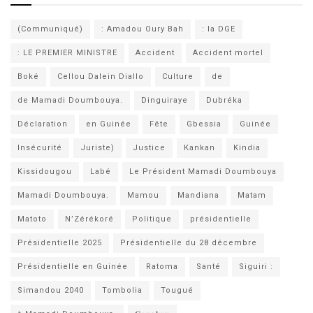
(Communiqué)
: Amadou Oury Bah
: la DGE
: LE PREMIER MINISTRE
Accident
Accident mortel
Boké
Cellou Dalein Diallo
Culture
de
de Mamadi Doumbouya.
Dinguiraye
Dubréka
Déclaration
en Guinée
Fête
Gbessia
Guinée
Insécurité
Juriste)
Justice
Kankan
Kindia
Kissidougou
Labé
Le Président Mamadi Doumbouya
Mamadi Doumbouya.
Mamou
Mandiana
Matam
Matoto
N’Zérékoré
Politique
présidentielle
Présidentielle 2025
Présidentielle du 28 décembre
Présidentielle en Guinée
Ratoma
Santé
Siguiri :
Simandou 2040
Tombolia
Tougué