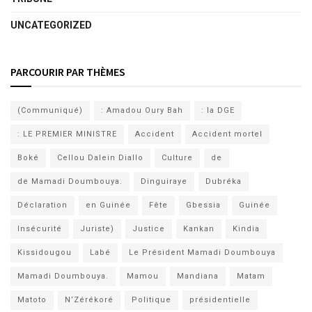
UNCATEGORIZED
PARCOURIR PAR THÈMES
(Communiqué)
: Amadou Oury Bah
: la DGE
: LE PREMIER MINISTRE
Accident
Accident mortel
Boké
Cellou Dalein Diallo
Culture
de
de Mamadi Doumbouya.
Dinguiraye
Dubréka
Déclaration
en Guinée
Fête
Gbessia
Guinée
Insécurité
Juriste)
Justice
Kankan
Kindia
Kissidougou
Labé
Le Président Mamadi Doumbouya
Mamadi Doumbouya.
Mamou
Mandiana
Matam
Matoto
N’Zérékoré
Politique
présidentielle