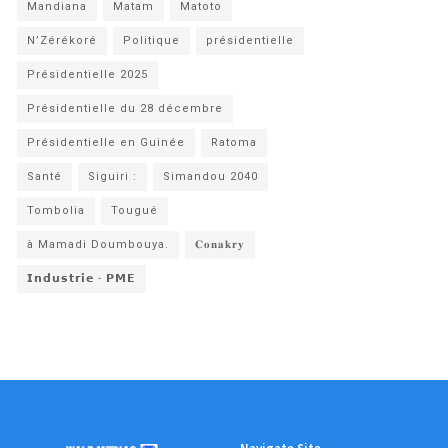
Mandiana
Matam
Matoto
N’Zérékoré
Politique
présidentielle
Présidentielle 2025
Présidentielle du 28 décembre
Présidentielle en Guinée
Ratoma
Santé
Siguiri :
Simandou 2040
Tombolia
Tougué
à Mamadi Doumbouya.
𝐂𝐨𝐧𝐚𝐤𝐫𝐲
𝗜𝗻𝗱𝘂𝘀𝘁𝗿𝗶𝗲 - 𝗣𝗠𝗘