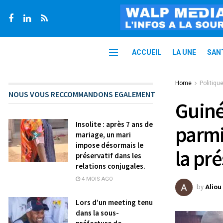
ACCUEIL
LA UNE
SAN
Home
Politiqu
NOUS VOUS RECCOMMANDONS EGALEMENT
Guiné
Insolite : après 7 ans de
parmi
mariage, un mari
impose désormais le
la pr
préservatif dans les
relations conjugales.
4 MOIS AGO
by
Aliou
Lors d’un meeting tenu
dans la sous-