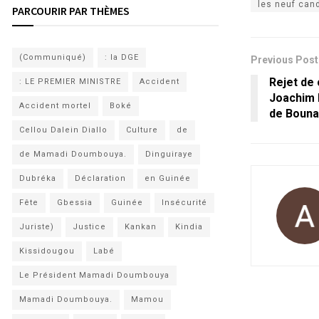
les neuf can
PARCOURIR PAR THÈMES
(Communiqué)
: la DGE
Previous Post
Rejet de 
: LE PREMIER MINISTRE
Accident
Joachim 
Accident mortel
Boké
de Bouna 
Cellou Dalein Diallo
Culture
de
de Mamadi Doumbouya.
Dinguiraye
Dubréka
Déclaration
en Guinée
Fête
Gbessia
Guinée
Insécurité
Juriste)
Justice
Kankan
Kindia
Kissidougou
Labé
Le Président Mamadi Doumbouya
Mamadi Doumbouya.
Mamou