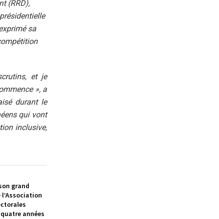
nt (RRD),
présidentielle
 exprimé sa
 compétition
rutins, et je
commence », a
isé durant le
néens qui vont
ion inclusive,
 son grand
e l’Association
ectorales
 quatre années