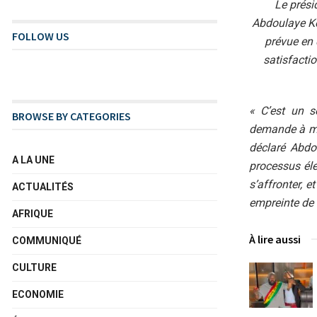
Le prési
Abdoulaye Kou
FOLLOW US
prévue en 
satisfactio
« C’est un s
BROWSE BY CATEGORIES
demande à mo
déclaré Abdo
A LA UNE
processus éle
s’affronter, 
ACTUALITÉS
empreinte de 
AFRIQUE
À lire aussi
COMMUNIQUÉ
CULTURE
ECONOMIE