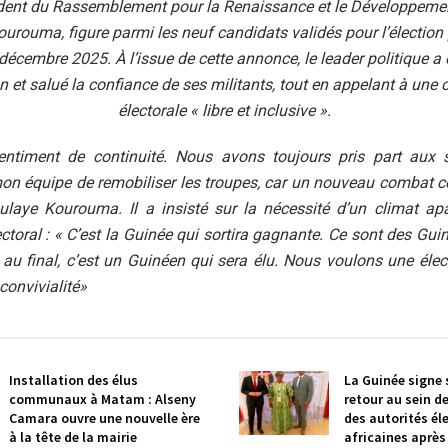
dent du Rassemblement pour la Renaissance et le Développeme
rouma, figure parmi les neuf candidats validés pour l’élection 
décembre 2025. À l’issue de cette annonce, le leader politique a
n et salué la confiance de ses militants, tout en appelant à une
électorale « libre et inclusive ».
entiment de continuité. Nous avons toujours pris part aux sc
n équipe de remobiliser les troupes, car un nouveau combat 
ulaye Kourouma. Il a insisté sur la nécessité d’un climat apa
ctoral : « C’est la Guinée qui sortira gagnante. Ce sont des Gui
et au final, c’est un Guinéen qui sera élu. Nous voulons une élect
convivialité»
Installation des élus
La Guinée signe
communaux à Matam : Alseny
retour au sein d
Camara ouvre une nouvelle ère
des autorités él
à la tête de la mairie
africaines après