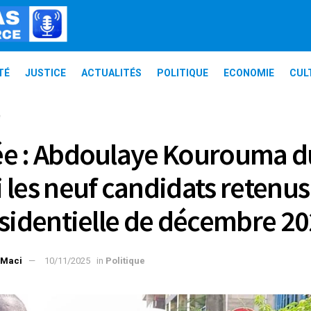
TÉ
JUSTICE
ACTUALITÉS
POLITIQUE
ECONOMIE
CUL
e
e : Abdoulaye Kourouma d
 les neuf candidats retenus
ésidentielle de décembre 2
 Maci
10/11/2025
in
Politique