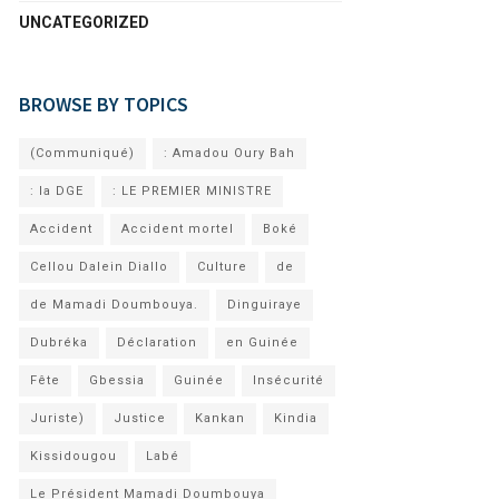
UNCATEGORIZED
BROWSE BY TOPICS
(Communiqué)
: Amadou Oury Bah
: la DGE
: LE PREMIER MINISTRE
Accident
Accident mortel
Boké
Cellou Dalein Diallo
Culture
de
de Mamadi Doumbouya.
Dinguiraye
Dubréka
Déclaration
en Guinée
Fête
Gbessia
Guinée
Insécurité
Juriste)
Justice
Kankan
Kindia
Kissidougou
Labé
Le Président Mamadi Doumbouya