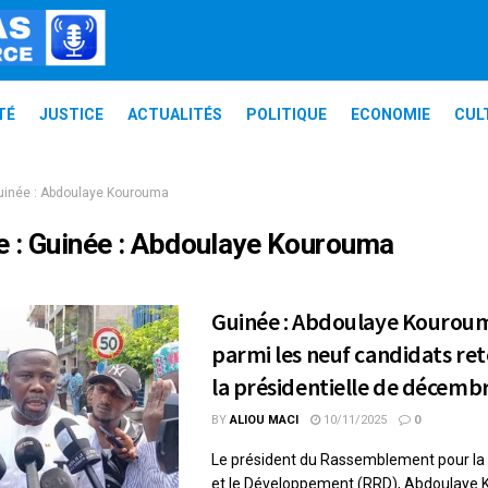
TÉ
JUSTICE
ACTUALITÉS
POLITIQUE
ECONOMIE
CUL
uinée : Abdoulaye Kourouma
e :
Guinée : Abdoulaye Kourouma
Guinée : Abdoulaye Kourou
parmi les neuf candidats re
la présidentielle de décemb
BY
ALIOU MACI
10/11/2025
0
Le président du Rassemblement pour la
et le Développement (RRD), Abdoulaye