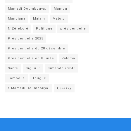
Mamadi Doumbouya.
Mamou
Mandiana
Matam
Matoto
N’Zérékoré
Politique
présidentielle
Présidentielle 2025
Présidentielle du 28 décembre
Présidentielle en Guinée
Ratoma
Santé
Siguiri :
Simandou 2040
Tombolia
Tougué
à Mamadi Doumbouya.
𝐂𝐨𝐧𝐚𝐤𝐫𝐲