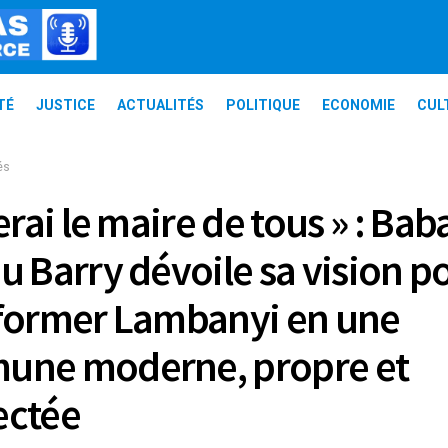
TÉ
JUSTICE
ACTUALITÉS
POLITIQUE
ECONOMIE
CUL
és
erai le maire de tous » : Bab
u Barry dévoile sa vision p
former Lambanyi en une
une moderne, propre et
ectée