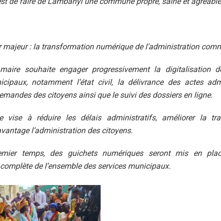
est de faire de Lambanyi une commune propre, saine et agréable 
r majeur : la transformation numérique de l’administration com
aire souhaite engager progressivement la digitalisation d
cipaux, notamment l’état civil, la délivrance des actes admi
emandes des citoyens ainsi que le suivi des dossiers en ligne.
e vise à réduire les délais administratifs, améliorer la tr
vantage l’administration des citoyens.
mier temps, des guichets numériques seront mis en pla
n complète de l’ensemble des services municipaux.