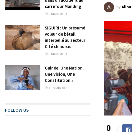
dans un accident au
carrefour Manding
by
Aliou
2 MOIS AGO
SIGUIRI : Un présumé
voleur de bétail
interpellé au secteur
Cité chinoise.
5 MOIS AGO
Guinée: Une Nation,
Une Vision, Une
Constitution »
11 MOIS AGO
FOLLOW US
0