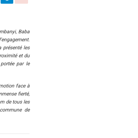
ambanyi, Baba
d’engagement.
a présenté les
roximité et du
portée par le
émotion face à
mmense fierté,
om de tous les
a commune de