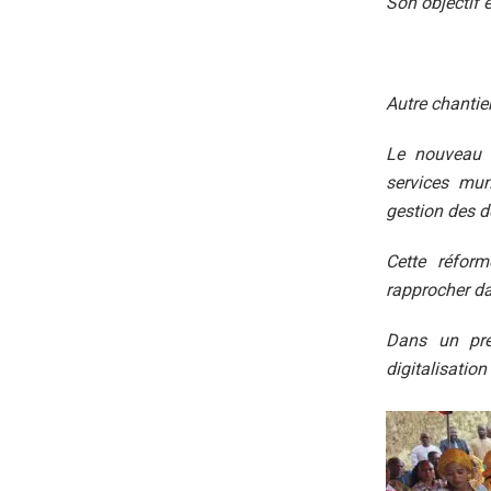
Son objectif 
Autre chantie
Le nouveau m
services muni
gestion des d
Cette réform
rapprocher da
Dans un pre
digitalisatio