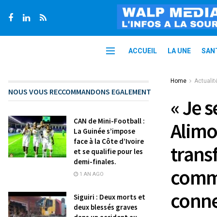
ACCUEIL
LA UNE
SAN
Home
Actualit
NOUS VOUS RECCOMMANDONS EGALEMENT
« Je s
CAN de Mini-Football :
Alimo
La Guinée s’impose
face à la Côte d’Ivoire
trans
et se qualifie pour les
demi-finales.
comm
1 AN AGO
conn
Siguiri : Deux morts et
deux blessés graves