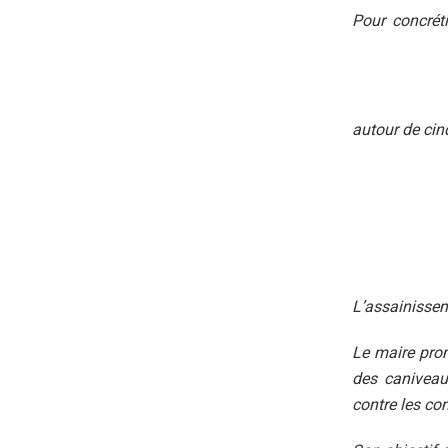
Pour concréti
autour de cinq
L’assainissem
Le maire prom
des caniveau
contre les co