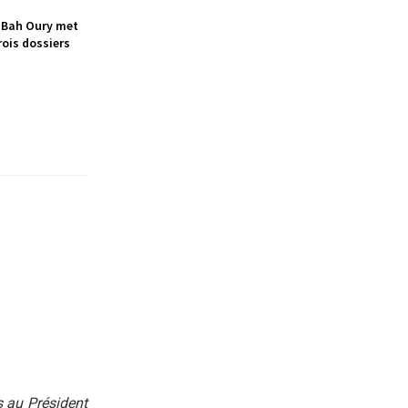
 Bah Oury met
rois dossiers
s au Président