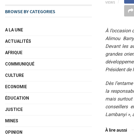
VIEWS
BROWSE BY CATEGORIES
A LA UNE
À l’occasion
Alimou Barry
ACTUALITÉS
Devant les au
AFRIQUE
grandes orien
développemen
COMMUNIQUÉ
Président de
CULTURE
Dès l’entame 
ECONOMIE
la responsabi
ÉDUCATION
mais surtout 
conseillers
JUSTICE
Lambanyi », a-
MINES
À lire aussi
OPINION