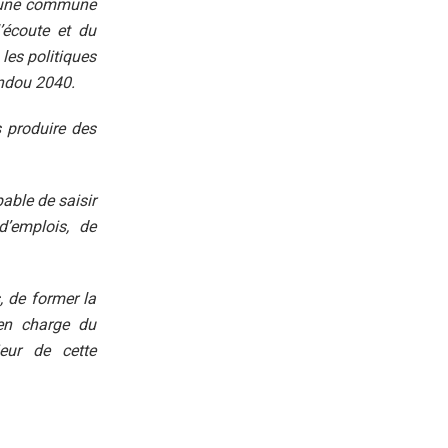
i une commune
’écoute et du
 les politiques
ndou 2040.
s produire des
able de saisir
’emplois, de
, de former la
 en charge du
eur de cette