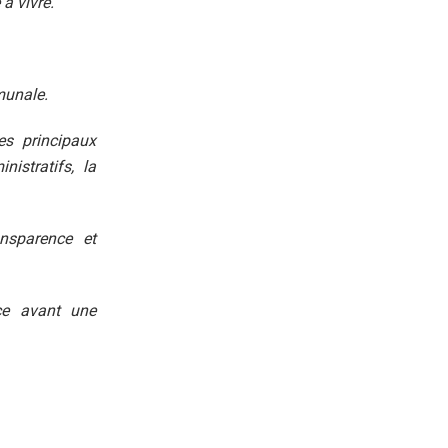
à vivre.
munale.
es principaux
nistratifs, la
ansparence et
ce avant une