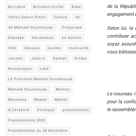
de la Républ
Accident
Accident mortel
Boké
engagement e
Cellou Dalein Diallo
Culture
de
Selon lui, l
de Mamadi Doumbouya.
Dinguiraye
contribuer a
Dubréka
Déclaration
en Guinée
soyez assuré 
Fête
Gbessia
Guinée
Insécurité
vous bâtissez 
Juriste)
Justice
Kankan
Kindia
Kissidougou
Labé
Le Président Mamadi Doumbouya
Mamadi Doumbouya.
Mamou
Le nouveau m
Mandiana
Matam
Matoto
pour la confi
le rassemblem
N’Zérékoré
Politique
présidentielle
Présidentielle 2025
Présidentielle du 28 décembre