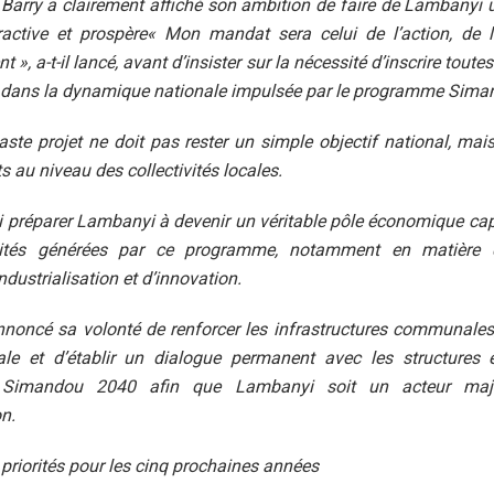
Barry a clairement affiché son ambition de faire de Lambany
ractive et prospère« Mon mandat sera celui de l’action, de l
», a-t-il lancé, avant d’insister sur la nécessité d’inscrire toutes
ans la dynamique nationale impulsée par le programme Sima
vaste projet ne doit pas rester un simple objectif national, mai
s au niveau des collectivités locales.
si préparer Lambanyi à devenir un véritable pôle économique cap
nités générées par ce programme, notamment en matière d
ndustrialisation et d’innovation.
noncé sa volonté de renforcer les infrastructures communales
ale et d’établir un dialogue permanent avec les structures
 Simandou 2040 afin que Lambanyi soit un acteur maj
n.
priorités pour les cinq prochaines années